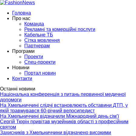
Головна
Про нас
Команда
Рекламні та комерційні послуги
Кабельне ТБ
Сітка мовлення
Партнерам
Програми
Проекти
Спец-проекти
Новини
Портал новин
Контакти
Останні новини
Національна конференція з питань первинної медичної
допомоги
На Хмельниччині слідчі встановлюють обставини ДТП, у
якій травмувався 60-річний велосипедист
На Хмельниччині відзначили Міжнародний день сім’ї
Сергій Тюрін привітав музейників області з професійним
святом
Захисників з Хмельниччини відзначено високими