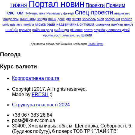
Портал новин
тижня
Проекти
Прямим
Спец-проекти
текстом
Публіцистика
Реклама у футері
аварія
ато
виконком
влада
вандалізм
воїни
дснс
дтп
життя
загибель риби
засідання
кабінет
міська рада
надзвичайна ситуація
міністрів
кму
комісія
опалення
пам'ять
пенсії
поліція
райрада
прем'єр
районна рада
рішення
свято
служба у справах дітей
школа
урочистості
хуліганство
Для показа облака WP-Cumulus необходим
Flash Player
.
Погода
Курс валюти
Корпоративна пошта
Copyright 2017. All rights reserved.
Made by
FRESH
:)
Структура власності 2024
+38 067 383 26 64
post@like-tv.com.ua
30400, Хмельницька обл, м. Шепетівка, Соборності, 6
(Будинок побуту), 6 поверх ТОВ ТРК "ЛАЙК ТВ"