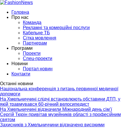
Головна
Про нас
Команда
Рекламні та комерційні послуги
Кабельне ТБ
Сітка мовлення
Партнерам
Програми
Проекти
Спец-проекти
Новини
Портал новин
Контакти
Останні новини
Національна конференція з питань первинної медичної
допомоги
На Хмельниччині слідчі встановлюють обставини ДТП, у
якій травмувався 60-річний велосипедист
На Хмельниччині відзначили Міжнародний день сім’ї
Сергій Тюрін привітав музейників області з професійним
святом
Захисників з Хмельниччини відзначено високими