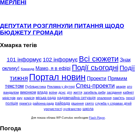
МЕРЛЕНІ
ДЕПУТАТИ РОЗГЛЯНУЛИ ПИТАННЯ ЩОДО
БЮДЖЕТУ ГРОМАДИ
Хмарка тегів
Всі сюжети
101 інформує
102 інформує
Знак
Події сьогодні
Події
оклику!
Мамо, я в ефірі
Команда
Портал новин
тижня
Проекти
Прямим
Спец-проекти
текстом
Публіцистика
Реклама у футері
аварія
ато
виконком
влада
вандалізм
воїни
дснс
дтп
життя
загибель риби
засідання
кабінет
міська рада
надзвичайна ситуація
міністрів
кму
комісія
опалення
пам'ять
пенсії
поліція
райрада
прем'єр
районна рада
рішення
свято
служба у справах дітей
школа
урочистості
хуліганство
Для показа облака WP-Cumulus необходим
Flash Player
.
Погода