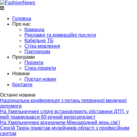
Головна
Про нас
Команда
Рекламні та комерційні послуги
Кабельне ТБ
Сітка мовлення
Партнерам
Програми
Проекти
Спец-проекти
Новини
Портал новин
Контакти
Останні новини
Національна конференція з питань первинної медичної
допомоги
На Хмельниччині слідчі встановлюють обставини ДТП, у
якій травмувався 60-річний велосипедист
На Хмельниччині відзначили Міжнародний день сім’ї
Сергій Тюрін привітав музейників області з професійним
святом