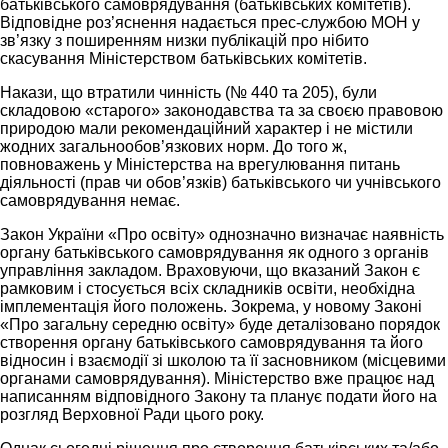
батьківського самоврядування (батьківських комітетів).
Відповідне роз’яснення надається прес-службою МОН у
зв’язку з поширенням низки публікацій про нібито
скасування Міністерством батьківських комітетів.
Накази, що втратили чинність (№ 440 та 205), були
складовою «старого» законодавства та за своєю правовою
природою мали рекомендаційний характер і не містили
жодних загальнообов’язкових норм. До того ж,
повноважень у Міністерства на врегулювання питань
діяльності (прав чи обов’язків) батьківського чи учнівського
самоврядування немає.
Закон України «Про освіту» однозначно визначає наявність
органу батьківського самоврядування як одного з органів
управління закладом. Враховуючи, що вказаний Закон є
рамковим і стосується всіх складників освіти, необхідна
імплементація його положень. Зокрема, у новому Законі
«Про загальну середню освіту» буде деталізовано порядок
створення органу батьківського самоврядування та його
відносин і взаємодії зі школою та її засновником (місцевими
органами самоврядування). Міністерство вже працює над
написанням відповідного Закону та планує подати його на
розгляд Верховної Ради цього року.