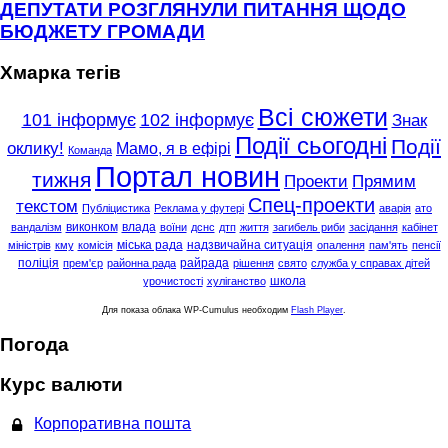
ДЕПУТАТИ РОЗГЛЯНУЛИ ПИТАННЯ ЩОДО
БЮДЖЕТУ ГРОМАДИ
Хмарка тегів
Всі сюжети
101 інформує
102 інформує
Знак
Події сьогодні
Події
оклику!
Мамо, я в ефірі
Команда
Портал новин
тижня
Проекти
Прямим
Спец-проекти
текстом
Публіцистика
Реклама у футері
аварія
ато
виконком
влада
вандалізм
воїни
дснс
дтп
життя
загибель риби
засідання
кабінет
міська рада
надзвичайна ситуація
міністрів
кму
комісія
опалення
пам'ять
пенсії
поліція
райрада
прем'єр
районна рада
рішення
свято
служба у справах дітей
школа
урочистості
хуліганство
Для показа облака WP-Cumulus необходим
Flash Player
.
Погода
Курс валюти
Корпоративна пошта