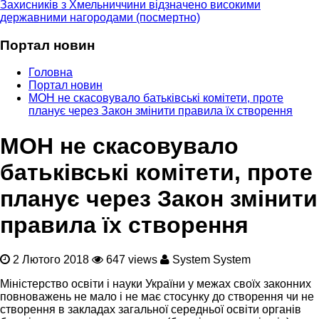
Захисників з Хмельниччини відзначено високими
державними нагородами (посмертно)
Портал новин
Головна
Портал новин
МОН не скасовувало батьківські комітети, проте
планує через Закон змінити правила їх створення
МОН не скасовувало
батьківські комітети, проте
планує через Закон змінити
правила їх створення
2 Лютого 2018
647 views
System System
Міністерство освіти і науки України у межах своїх законних
повноважень не мало і не має стосунку до створення чи не
створення в закладах загальної середньої освіти органів