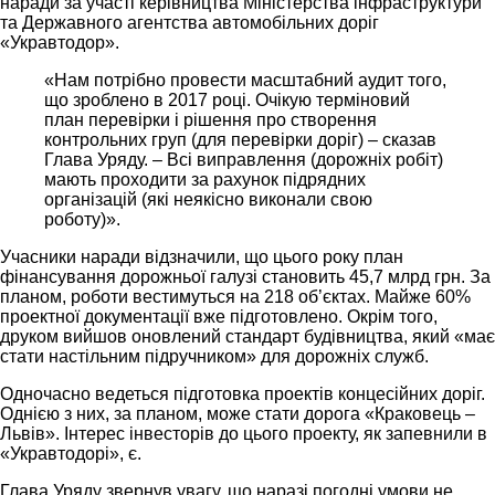
наради за участі керівництва Міністерства інфраструктури
та Державного агентства автомобільних доріг
«Укравтодор».
«Нам потрібно провести масштабний аудит того,
що зроблено в 2017 році. Очікую терміновий
план перевірки і рішення про створення
контрольних груп (для перевірки доріг) – сказав
Глава Уряду. – Всі виправлення (дорожніх робіт)
мають проходити за рахунок підрядних
організацій (які неякісно виконали свою
роботу)».
Учасники наради відзначили, що цього року план
фінансування дорожньої галузі становить 45,7 млрд грн. За
планом, роботи вестимуться на 218 об’єктах. Майже 60%
проектної документації вже підготовлено. Окрім того,
друком вийшов оновлений стандарт будівництва, який «має
стати настільним підручником» для дорожніх служб.
Одночасно ведеться підготовка проектів концесійних доріг.
Однією з них, за планом, може стати дорога «Краковець –
Львів». Інтерес інвесторів до цього проекту, як запевнили в
«Укравтодорі», є.
Глава Уряду звернув увагу, що наразі погодні умови не