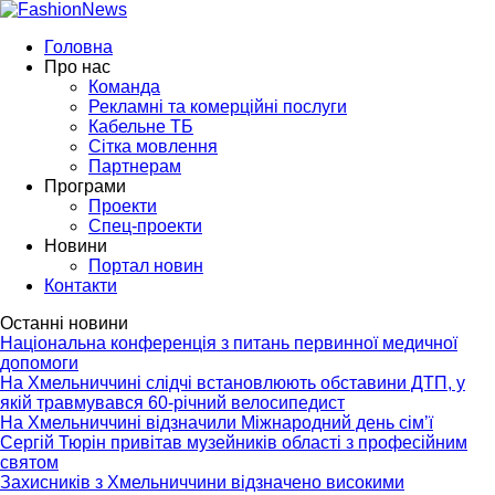
Головна
Про нас
Команда
Рекламні та комерційні послуги
Кабельне ТБ
Сітка мовлення
Партнерам
Програми
Проекти
Спец-проекти
Новини
Портал новин
Контакти
Останні новини
Національна конференція з питань первинної медичної
допомоги
На Хмельниччині слідчі встановлюють обставини ДТП, у
якій травмувався 60-річний велосипедист
На Хмельниччині відзначили Міжнародний день сім’ї
Сергій Тюрін привітав музейників області з професійним
святом
Захисників з Хмельниччини відзначено високими