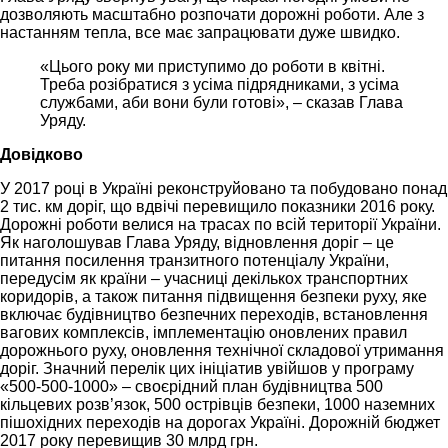
дозволяють масштабно розпочати дорожні роботи. Але з
настанням тепла, все має запрацювати дуже швидко.
«Цього року ми приступимо до роботи в квітні.
Треба розібратися з усіма підрядниками, з усіма
службами, аби вони були готові», – сказав Глава
Уряду.
Довідково
У 2017 році в Україні реконструйовано та побудовано понад
2 тис. км доріг, що вдвічі перевищило показники 2016 року.
Дорожні роботи велися на трасах по всій території України.
Як наголошував Глава Уряду, відновлення доріг – це
питання посилення транзитного потенціалу України,
передусім як країни – учасниці декількох транспортних
коридорів, а також питання підвищення безпеки руху, яке
включає будівництво безпечних переходів, встановлення
вагових комплексів, імплементацію оновлених правил
дорожнього руху, оновлення технічної складової утримання
доріг. Значний перелік цих ініціатив увійшов у програму
«500-500-1000» – своєрідний план будівництва 500
кільцевих розв’язок, 500 острівців безпеки, 1000 наземних
пішохідних переходів на дорогах Україні. Дорожній бюджет
2017 року перевищив 30 млрд грн.