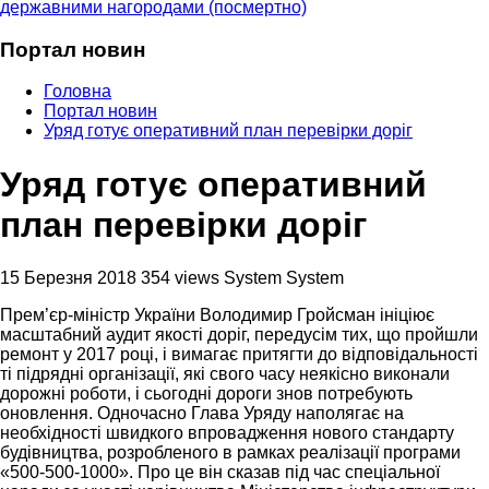
державними нагородами (посмертно)
Портал новин
Головна
Портал новин
Уряд готує оперативний план перевірки доріг
Уряд готує оперативний
план перевірки доріг
15 Березня 2018
354 views
System System
Прем’єр-міністр України Володимир Гройсман ініціює
масштабний аудит якості доріг, передусім тих, що пройшли
ремонт у 2017 році, і вимагає притягти до відповідальності
ті підрядні організації, які свого часу неякісно виконали
дорожні роботи, і сьогодні дороги знов потребують
оновлення. Одночасно Глава Уряду наполягає на
необхідності швидкого впровадження нового стандарту
будівництва, розробленого в рамках реалізації програми
«500-500-1000». Про це він сказав під час спеціальної