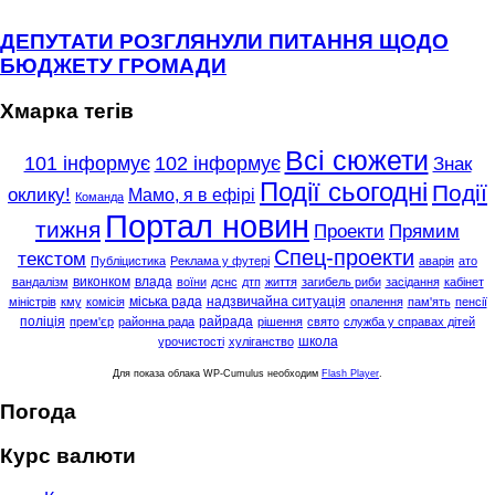
ДЕПУТАТИ РОЗГЛЯНУЛИ ПИТАННЯ ЩОДО
БЮДЖЕТУ ГРОМАДИ
Хмарка тегів
Всі сюжети
101 інформує
102 інформує
Знак
Події сьогодні
Події
оклику!
Мамо, я в ефірі
Команда
Портал новин
тижня
Проекти
Прямим
Спец-проекти
текстом
Публіцистика
Реклама у футері
аварія
ато
виконком
влада
вандалізм
воїни
дснс
дтп
життя
загибель риби
засідання
кабінет
міська рада
надзвичайна ситуація
міністрів
кму
комісія
опалення
пам'ять
пенсії
поліція
райрада
прем'єр
районна рада
рішення
свято
служба у справах дітей
школа
урочистості
хуліганство
Для показа облака WP-Cumulus необходим
Flash Player
.
Погода
Курс валюти