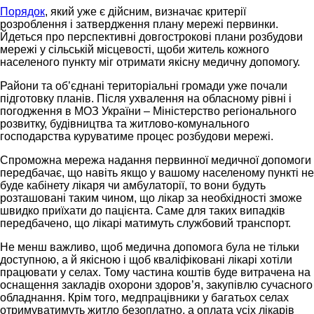
Порядок
, який уже є дійсним, визначає критерії
розроблення і затвердження плану мережі первинки.
Йдеться про перспективні довгострокові плани розбудови
мережі у сільській місцевості, щоби житель кожного
населеного пункту міг отримати якісну медичну допомогу.
Райони та об’єднані територіальні громади уже почали
підготовку планів. Після ухвалення на обласному рівні і
погодження в МОЗ України – Міністерство регіонального
розвитку, будівництва та житлово-комунального
господарства куруватиме процес розбудови мережі.
Спроможна мережа надання первинної медичної допомоги
передбачає, що навіть якщо у вашому населеному пункті не
буде кабінету лікаря чи амбулаторії, то вони будуть
розташовані таким чином, що лікар за необхідності зможе
швидко приїхати до пацієнта. Саме для таких випадків
передбачено, що лікарі матимуть службовий транспорт.
Не менш важливо, щоб медична допомога була не тільки
доступною, а й якісною і щоб кваліфіковані лікарі хотіли
працювати у селах. Тому частина коштів буде витрачена на
оснащення закладів охорони здоров’я, закупівлю сучасного
обладнання. Крім того, медпрацівники у багатьох селах
отримуватимуть житло безоплатно, а оплата усіх лікарів