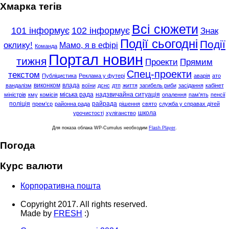
Хмарка тегів
Всі сюжети
101 інформує
102 інформує
Знак
Події сьогодні
Події
оклику!
Мамо, я в ефірі
Команда
Портал новин
тижня
Проекти
Прямим
Спец-проекти
текстом
Публіцистика
Реклама у футері
аварія
ато
виконком
влада
вандалізм
воїни
дснс
дтп
життя
загибель риби
засідання
кабінет
міська рада
надзвичайна ситуація
міністрів
кму
комісія
опалення
пам'ять
пенсії
поліція
райрада
прем'єр
районна рада
рішення
свято
служба у справах дітей
школа
урочистості
хуліганство
Для показа облака WP-Cumulus необходим
Flash Player
.
Погода
Курс валюти
Корпоративна пошта
Copyright 2017. All rights reserved.
Made by
FRESH
:)