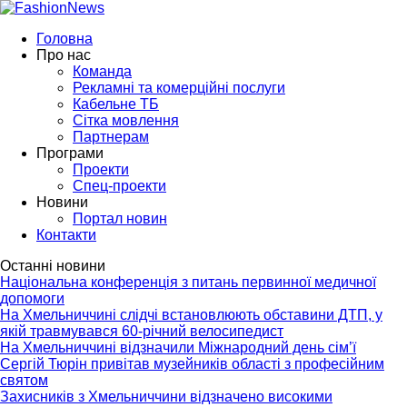
Головна
Про нас
Команда
Рекламні та комерційні послуги
Кабельне ТБ
Сітка мовлення
Партнерам
Програми
Проекти
Спец-проекти
Новини
Портал новин
Контакти
Останні новини
Національна конференція з питань первинної медичної
допомоги
На Хмельниччині слідчі встановлюють обставини ДТП, у
якій травмувався 60-річний велосипедист
На Хмельниччині відзначили Міжнародний день сім’ї
Сергій Тюрін привітав музейників області з професійним
святом
Захисників з Хмельниччини відзначено високими