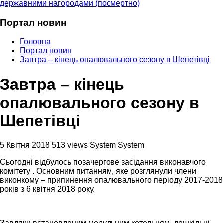
державними нагородами (посмертно)
Портал новин
Головна
Портал новин
Завтра – кінець опалювального сезону в Шепетівці
Завтра – кінець
опалювального сезону в
Шепетівці
5 Квітня 2018
513 views
System System
Сьогодні відбулось позачергове засідання виконавчого
комітету . Основним питанням, яке розглянули члени
виконкому – припинення опалювального періоду 2017-2018
років з 6 квітня 2018 року.
Завдяки встановленим модульним котельням, дошкільні