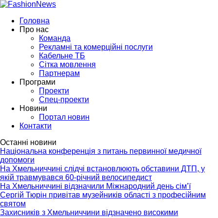
Головна
Про нас
Команда
Рекламні та комерційні послуги
Кабельне ТБ
Сітка мовлення
Партнерам
Програми
Проекти
Спец-проекти
Новини
Портал новин
Контакти
Останні новини
Національна конференція з питань первинної медичної
допомоги
На Хмельниччині слідчі встановлюють обставини ДТП, у
якій травмувався 60-річний велосипедист
На Хмельниччині відзначили Міжнародний день сім’ї
Сергій Тюрін привітав музейників області з професійним
святом
Захисників з Хмельниччини відзначено високими