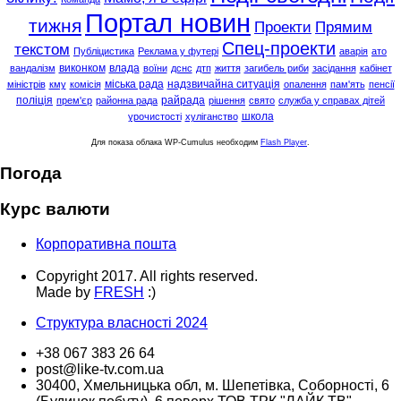
Портал новин
тижня
Проекти
Прямим
Спец-проекти
текстом
Публіцистика
Реклама у футері
аварія
ато
виконком
влада
вандалізм
воїни
дснс
дтп
життя
загибель риби
засідання
кабінет
міська рада
надзвичайна ситуація
міністрів
кму
комісія
опалення
пам'ять
пенсії
поліція
райрада
прем'єр
районна рада
рішення
свято
служба у справах дітей
школа
урочистості
хуліганство
Для показа облака WP-Cumulus необходим
Flash Player
.
Погода
Курс валюти
Корпоративна пошта
Copyright 2017. All rights reserved.
Made by
FRESH
:)
Структура власності 2024
+38 067 383 26 64
post@like-tv.com.ua
30400, Хмельницька обл, м. Шепетівка, Соборності, 6