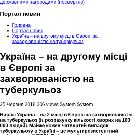
державними нагородами (посмертно)
Портал новин
Головна
Портал новин
Україна – на другому місці в Європі за
захворюваністю на туберкульоз
Україна – на другому місці
в Європі за
захворюваністю на
туберкульоз
25 Червня 2018
306 views
System System
Наразі Україна – на 2 місці в Європі за захворюваністю
на туберкульоз (із розрахунку кількості хворих на 100
000 людей).
Майже кожен четвертий випадок
туберкульозу в Україні – це мультирезистентний