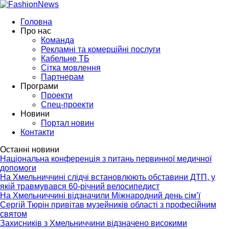
Головна
Про нас
Команда
Рекламні та комерційні послуги
Кабельне ТБ
Сітка мовлення
Партнерам
Програми
Проекти
Спец-проекти
Новини
Портал новин
Контакти
Останні новини
Національна конференція з питань первинної медичної
допомоги
На Хмельниччині слідчі встановлюють обставини ДТП, у
якій травмувався 60-річний велосипедист
На Хмельниччині відзначили Міжнародний день сім’ї
Сергій Тюрін привітав музейників області з професійним
святом
Захисників з Хмельниччини відзначено високими