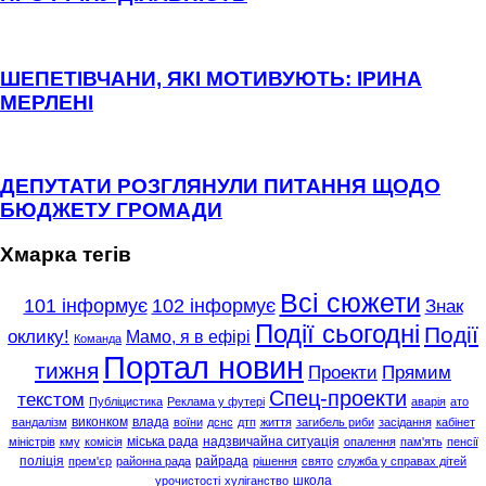
ШЕПЕТІВЧАНИ, ЯКІ МОТИВУЮТЬ: ІРИНА
МЕРЛЕНІ
ДЕПУТАТИ РОЗГЛЯНУЛИ ПИТАННЯ ЩОДО
БЮДЖЕТУ ГРОМАДИ
Хмарка тегів
Всі сюжети
101 інформує
102 інформує
Знак
Події сьогодні
Події
оклику!
Мамо, я в ефірі
Команда
Портал новин
тижня
Проекти
Прямим
Спец-проекти
текстом
Публіцистика
Реклама у футері
аварія
ато
виконком
влада
вандалізм
воїни
дснс
дтп
життя
загибель риби
засідання
кабінет
міська рада
надзвичайна ситуація
міністрів
кму
комісія
опалення
пам'ять
пенсії
поліція
райрада
прем'єр
районна рада
рішення
свято
служба у справах дітей
школа
урочистості
хуліганство