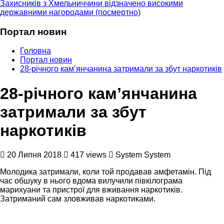
Захисників з Хмельниччини відзначено високими
державними нагородами (посмертно)
Портал новин
Головна
Портал новин
28-річного камʼянчанина затримали за збут наркотиків
28-річного камʼянчанина
затримали за збут
наркотиків
20 Липня 2018
417 views
System System
Молодика затримали, коли той продавав амфетамін. Під
час обшуку в нього вдома вилучили півкілограма
марихуани та пристрої для вживання наркотиків.
Затриманий сам зловживав наркотиками.