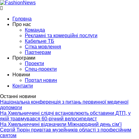
Головна
Про нас
Команда
Рекламні та комерційні послуги
Кабельне ТБ
Сітка мовлення
Партнерам
Програми
Проекти
Спец-проекти
Новини
Портал новин
Контакти
Останні новини
Національна конференція з питань первинної медичної
допомоги
На Хмельниччині слідчі встановлюють обставини ДТП, у
якій травмувався 60-річний велосипедист
На Хмельниччині відзначили Міжнародний день сім’ї
Сергій Тюрін привітав музейників області з професійним
святом