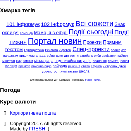
Хмарка тегів
Всі сюжети
101 інформує
102 інформує
Знак
Події сьогодні
Події
оклику!
Мамо, я в ефірі
Команда
Портал новин
тижня
Проекти
Прямим
Спец-проекти
текстом
Публіцистика
Реклама у футері
аварія
ато
виконком
влада
вандалізм
воїни
дснс
дтп
життя
загибель риби
засідання
кабінет
міська рада
надзвичайна ситуація
міністрів
кму
комісія
опалення
пам'ять
пенсії
поліція
райрада
прем'єр
районна рада
рішення
свято
служба у справах дітей
школа
урочистості
хуліганство
Для показа облака WP-Cumulus необходим
Flash Player
.
Погода
Курс валюти
Корпоративна пошта
Copyright 2017. All rights reserved.
Made by
FRESH
:)