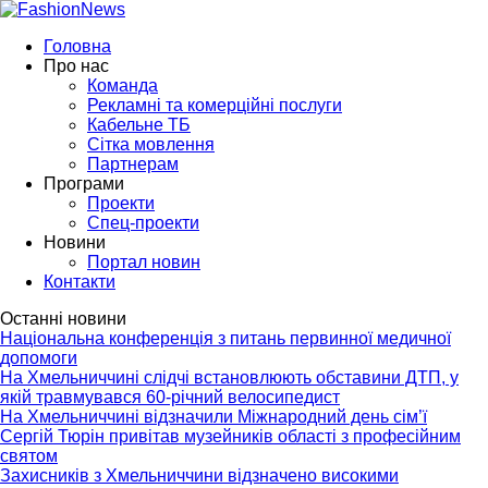
Головна
Про нас
Команда
Рекламні та комерційні послуги
Кабельне ТБ
Сітка мовлення
Партнерам
Програми
Проекти
Спец-проекти
Новини
Портал новин
Контакти
Останні новини
Національна конференція з питань первинної медичної
допомоги
На Хмельниччині слідчі встановлюють обставини ДТП, у
якій травмувався 60-річний велосипедист
На Хмельниччині відзначили Міжнародний день сім’ї
Сергій Тюрін привітав музейників області з професійним
святом
Захисників з Хмельниччини відзначено високими