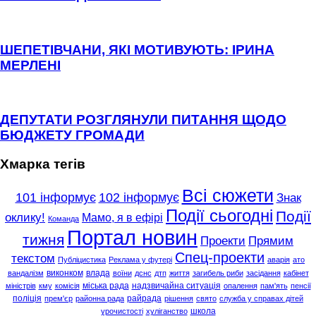
ШЕПЕТІВЧАНИ, ЯКІ МОТИВУЮТЬ: ІРИНА
МЕРЛЕНІ
ДЕПУТАТИ РОЗГЛЯНУЛИ ПИТАННЯ ЩОДО
БЮДЖЕТУ ГРОМАДИ
Хмарка тегів
Всі сюжети
101 інформує
102 інформує
Знак
Події сьогодні
Події
оклику!
Мамо, я в ефірі
Команда
Портал новин
тижня
Проекти
Прямим
Спец-проекти
текстом
Публіцистика
Реклама у футері
аварія
ато
виконком
влада
вандалізм
воїни
дснс
дтп
життя
загибель риби
засідання
кабінет
міська рада
надзвичайна ситуація
міністрів
кму
комісія
опалення
пам'ять
пенсії
поліція
райрада
прем'єр
районна рада
рішення
свято
служба у справах дітей
школа
урочистості
хуліганство