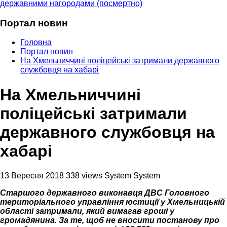
державними нагородами (посмертно)
Портал новин
Головна
Портал новин
На Хмельниччині поліцейські затримали державного
службовця на хабарі
На Хмельниччині
поліцейські затримали
державного службовця на
хабарі
13 Вересня 2018
338 views
System System
Старшого державного виконавця ДВС Головного
територіального управління юстиції у Хмельницькій
області затримали, який вимагав гроші у
громадянина.
За те, щоб не вносити постанову про