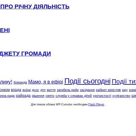
ПРО РІЧНУ ДІЯЛЬНІСТЬ
ЕНІ
ЮДЖЕТУ ГРОМАДИ
Події сьогодні
Події т
клику!
Мамо, я в ефірі
Команда
онком
влада
воїни
дснс
дтп
життя
загибель риби
засідання
кабінет міністрів
кму
комі
райрада
шк
онна рада
рішення
свято
служба у справах дітей
урочистості
хуліганство
Для показа облака WP-Cumulus необходим
Flash Player
.