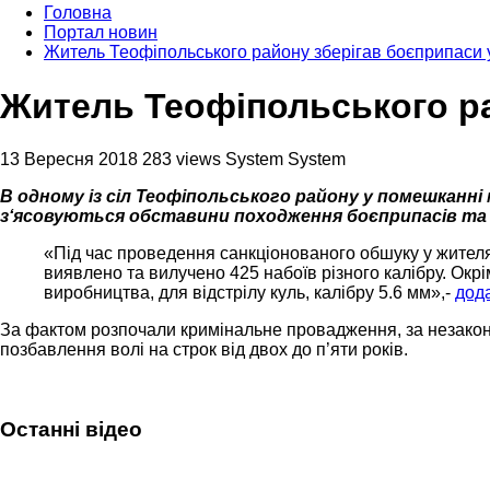
Головна
Портал новин
Житель Теофіпольського району зберігав боєприпаси 
Житель Теофіпольського ра
13 Вересня 2018
283 views
System System
В одному із сіл Теофіпольського району у помешканні
з‘ясовуються обставини походження боєприпасів та
«Під час проведення санкціонованого обшуку у жителя
виявлено та вилучено 425 набоїв різного калібру. Окрі
виробництва, для відстрілу куль, калібру 5.6 мм»,-
дод
За фактом розпочали кримінальне провадження, за незакон
позбавлення волі на строк від двох до п’яти років.
Останні відео