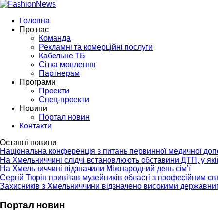
Головна
Про нас
Команда
Рекламні та комерційні послуги
Кабельне ТБ
Сітка мовлення
Партнерам
Програми
Проекти
Спец-проекти
Новини
Портал новин
Контакти
Останні новини
Національна конференція з питань первинної медичної до
На Хмельниччині слідчі встановлюють обставини ДТП, у як
На Хмельниччині відзначили Міжнародний день сім’ї
Сергій Тюрін привітав музейників області з професійним с
Захисників з Хмельниччини відзначено високими державни
Портал новин