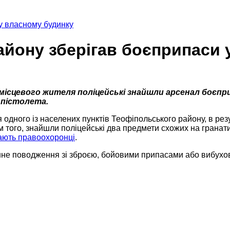
у власному будинку
йону зберігав боєприпаси 
 місцевого жителя поліцейські знайшли арсенал боєпри
 пістолета.
 одного із населених пунктів Теофіпольського району, в ре
м того, знайшли поліцейські два предмети схожих на гранати
ають правоохоронці
.
не поводження зі зброєю, бойовими припасами або вибухов