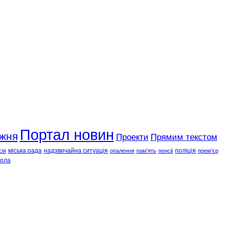
Портал новин
ижня
Проекти
Прямим текстом
міська рада
надзвичайна ситуація
поліція
сія
опалення
пам'ять
пенсії
прем'єр
ола