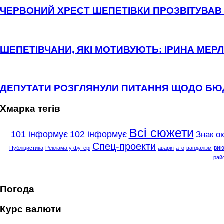
ЧЕРВОНИЙ ХРЕСТ ШЕПЕТІВКИ ПРОЗВІТУВАВ 
ШЕПЕТІВЧАНИ, ЯКІ МОТИВУЮТЬ: ІРИНА МЕРЛ
ДЕПУТАТИ РОЗГЛЯНУЛИ ПИТАННЯ ЩОДО Б
Хмарка тегів
Всі сюжети
101 інформує
102 інформує
Знак о
Спец-проекти
вик
Публіцистика
Реклама у футері
аварія
ато
вандалізм
рай
Погода
Курс валюти