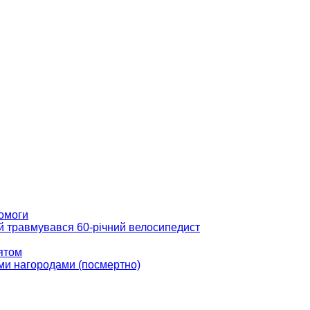
помоги
ій травмувався 60-річний велосипедист
вятом
ми нагородами (посмертно)