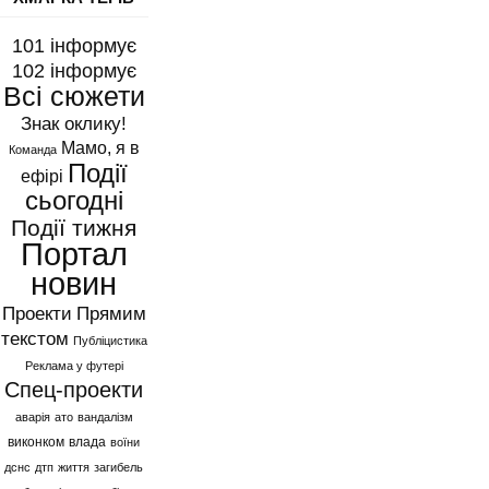
101 інформує
102 інформує
Всі сюжети
Знак оклику!
Мамо, я в
Команда
Події
ефірі
сьогодні
Події тижня
Портал
новин
Проекти
Прямим
текстом
Публіцистика
Реклама у футері
Спец-проекти
аварія
ато
вандалізм
виконком
влада
воїни
дснс
дтп
життя
загибель