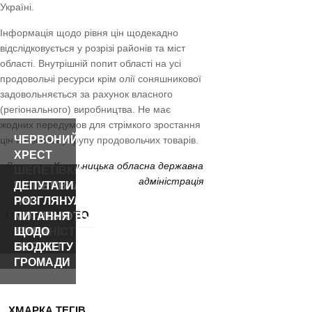
Україні.
Інформація щодо рівня цін щодекадно
відслідковується у розрізі районів та міст
області. Внутрішній попит області на усі
продовольчі ресурси крім олії соняшникової
задовольняється за рахунок власного
(регіонального) виробництва. Не має
жодних передумов для стрімкого зростання
ЧЕРВОНИЙ
цін на основну групу продовольчих товарів.
ХРЕСТ
Джерело:
Хмельницька обласна державна
ШЕПЕТІВКИ
адміністрація
ПРОЗВІТУВАВ
ШЕПЕТІВЧАНИ,
ДЕПУТАТИ
ПРО
ЯКІ
РОЗГЛЯНУЛИ
ОСТАННІ ВІДЕО
РІЧНУ
МОТИВУЮТЬ:
ПИТАННЯ
ДІЯЛЬНІСТЬ
ІРИНА
ЩОДО
МЕРЛЕНІ
БЮДЖЕТУ
ГРОМАДИ
ХМАРКА ТЕГІВ