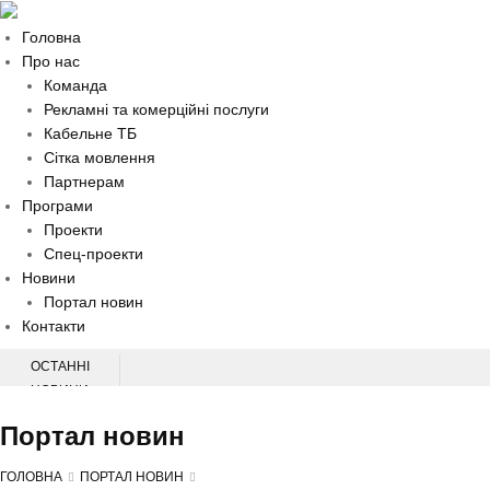
Головна
Про нас
Команда
Рекламні та комерційні послуги
Кабельне ТБ
Сітка мовлення
Партнерам
Програми
Проекти
Спец-проекти
Новини
Портал новин
Контакти
ОСТАННІ
НОВИНИ
НАЦІОНАЛЬНА КОНФЕРЕНЦІЯ З ПИТАНЬ ПЕРВИННОЇ МЕДИЧНОЇ
Портал новин
ДОПОМОГИ
НА ХМЕЛЬНИЧЧИНІ СЛІДЧІ ВСТАНОВЛЮЮТЬ ОБСТАВИНИ ДТП, У ЯКІЙ
ГОЛОВНА
ПОРТАЛ НОВИН
ТРАВМУВАВСЯ 60-РІЧНИЙ ВЕЛОСИПЕДИСТ