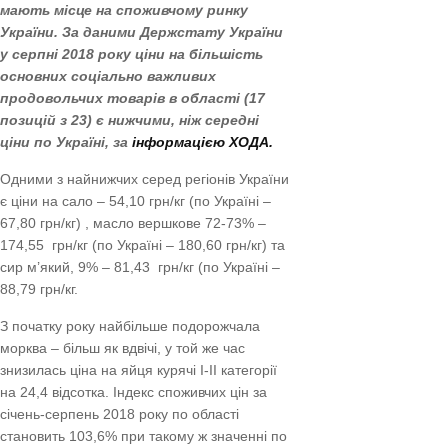
мають місце на споживчому ринку
України. За даними Держстату України
у серпні 2018 року ціни на більшість
основних соціально важливих
продовольчих товарів в області (17
позицій з 23) є нижчими, ніж середні
ціни по Україні, за
інформацією ХОДА.
Одними з найнижчих серед регіонів України
є ціни на сало – 54,10 грн/кг (по Україні –
67,80 грн/кг) , масло вершкове 72-73% –
174,55 грн/кг (по Україні – 180,60 грн/кг) та
сир м’який, 9% – 81,43 грн/кг (по Україні –
88,79 грн/кг.
З початку року найбільше подорожчала
морква – більш як вдвічі, у той же час
знизилась ціна на яйця курячі І-ІІ категорії
на 24,4 відсотка. Індекс споживчих цін за
січень-серпень 2018 року по області
становить 103,6% при такому ж значенні по