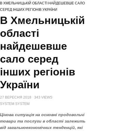
В ХМЕЛЬНИЦЬКІЙ ОБЛАСТІ НАЙДЕШЕВШЕ САЛО
НА ХМЕЛЬНИЧЧИНІ ВІДЗНАЧИЛИ МІЖНАРОДНИЙ ДЕНЬ СІМ’Ї
СЕРЕД ІНШИХ РЕГІОНІВ УКРАЇНИ
СЕРГІЙ ТЮРІН ПРИВІТАВ МУЗЕЙНИКІВ ОБЛАСТІ З ПРОФЕСІЙНИМ
В Хмельницькій
СВЯТОМ
ЗАХИСНИКІВ З ХМЕЛЬНИЧЧИНИ ВІДЗНАЧЕНО ВИСОКИМИ ДЕРЖАВНИМИ
області
НАГОРОДАМИ (ПОСМЕРТНО)
найдешевше
сало серед
інших регіонів
України
27 ВЕРЕСНЯ 2018
343 VIEWS
SYSTEM SYSTEM
Цінова ситуація на основні продовольчі
товари та послуги в області залежить
від загальноекономічних тенденцій, які