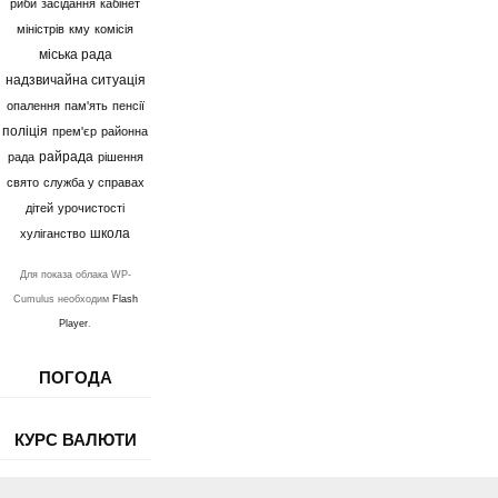
риби
засідання
кабінет
міністрів
кму
комісія
міська рада
надзвичайна ситуація
опалення
пам'ять
пенсії
поліція
прем'єр
районна
райрада
рада
рішення
свято
служба у справах
дітей
урочистості
школа
хуліганство
Для показа облака WP-
Cumulus необходим
Flash
Player
.
ПОГОДА
КУРС ВАЛЮТИ