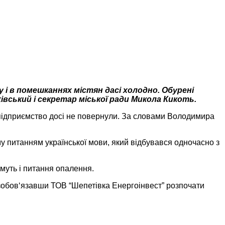
і в помешканнях містян дасі холодно. Обурені
вський і секретар міської ради Микола Кикоть.
е підприємство досі не повернули. За словами Володимира
у питанням української мови, який відбувався одночасно з
имуть і питання опалення.
зобов‘язавши ТОВ “Шепетівка Енергоінвест” розпочати