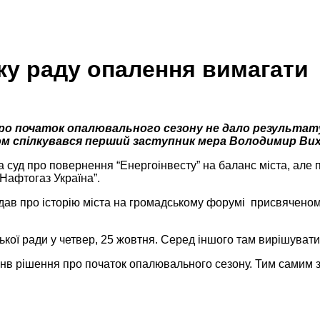
ку раду опалення вимагати
ро початок опалювального сезону не дало результату 
ом спілкувався перший заступник мера Володимир Вихі
ла суд про повернення “Енергоінвесту” на баланс міста, ал
“Нафтогаз Україна”.
ідав про історію міста на громадському форумі присвяченом
ської ради у четвер, 25 жовтня. Серед іншого там вирішуват
йнв рішення про початок опалювального сезону. Тим самим 