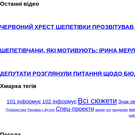
Останні відео
ЧЕРВОНИЙ ХРЕСТ ШЕПЕТІВКИ ПРОЗВІТУВАВ 
ШЕПЕТІВЧАНИ, ЯКІ МОТИВУЮТЬ: ІРИНА МЕРЛ
ДЕПУТАТИ РОЗГЛЯНУЛИ ПИТАННЯ ЩОДО Б
Хмарка тегів
Всі сюжети
101 інформує
102 інформує
Знак о
Спец-проекти
вик
Публіцистика
Реклама у футері
аварія
ато
вандалізм
рай
Погода