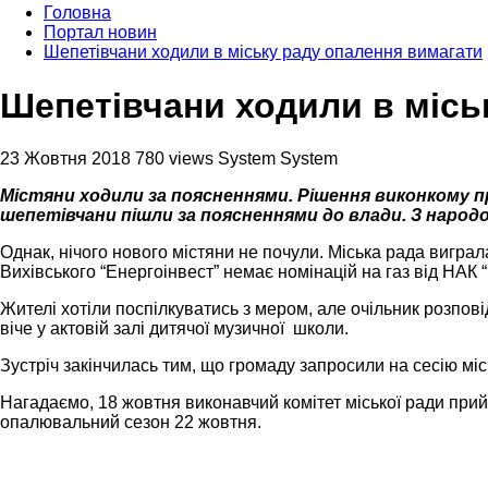
Головна
Портал новин
Шепетівчани ходили в міську раду опалення вимагати
Шепетівчани ходили в місь
23 Жовтня 2018
780 views
System System
Містяни ходили за поясненнями. Рішення виконкому п
шепетівчани пішли за поясненнями до влади. З народ
Однак, нічого нового містяни не почули. Міська рада вигра
Вихівського “Енергоінвест” немає номінацій на газ від НАК 
Жителі хотіли поспілкуватись з мером, але очільник розпов
віче у актовій залі дитячої музичної школи.
Зустріч закінчилась тим, що громаду запросили на сесію мі
Нагадаємо, 18 жовтня виконавчий комітет міської ради при
опалювальний сезон 22 жовтня.