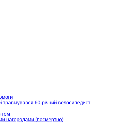
помоги
ій травмувався 60-річний велосипедист
вятом
ми нагородами (посмертно)