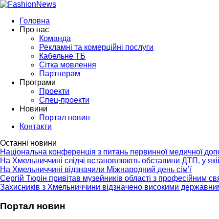
Головна
Про нас
Команда
Рекламні та комерційні послуги
Кабельне ТБ
Сітка мовлення
Партнерам
Програми
Проекти
Спец-проекти
Новини
Портал новин
Контакти
Останні новини
Національна конференція з питань первинної медичної до
На Хмельниччині слідчі встановлюють обставини ДТП, у як
На Хмельниччині відзначили Міжнародний день сім’ї
Сергій Тюрін привітав музейників області з професійним с
Захисників з Хмельниччини відзначено високими державни
Портал новин