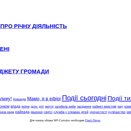
ПРО РІЧНУ ДІЯЛЬНІСТЬ
ЕНІ
ЮДЖЕТУ ГРОМАДИ
Події сьогодні
Події т
клику!
Мамо, я в ефірі
Команда
онком
влада
воїни
дснс
дтп
життя
загибель риби
засідання
кабінет міністрів
кму
комі
райрада
шк
онна рада
рішення
свято
служба у справах дітей
урочистості
хуліганство
Для показа облака WP-Cumulus необходим
Flash Player
.