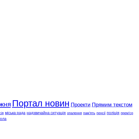
Портал новин
ижня
Проекти
Прямим текстом
міська рада
надзвичайна ситуація
поліція
сія
опалення
пам'ять
пенсії
прем'єр
ола