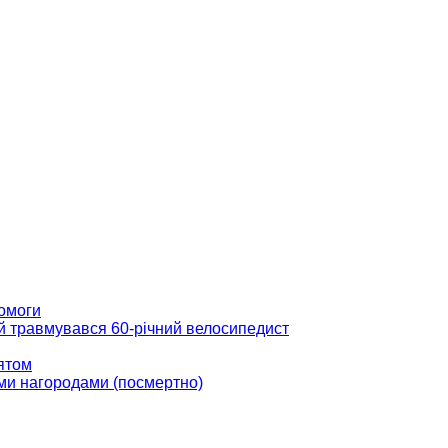
помоги
ій травмувався 60-річний велосипедист
вятом
ми нагородами (посмертно)