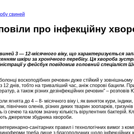
робу свиней
зповіли про інфекційну хво
свиней 3 — 12-місячного віку, що характеризується з
ям шкіри за хронічного перебігу. Ця хвороба зустріч
іністрації у фейсбук повідомив головний спеціаліст 
болонці воскоподібних речовин дуже стійкий у зовнішньому
з 12 днів, тобто на триваліший час, аніж спорові бацили. П
ератур, а також різних дезінфекційних речовин” – розповів 
оли ягнята до 4 – 8- місячного віку і, як виняток кури, індик
к, північних оленів, різних диких тварин зоопарків, гризун
ь із сечею та калом значну кількість вірулентних бактерій. Кл
ають джерелом збудника хвороби.
етеринарно-санітарних правил і технологічних вимог з комп
свиноферми треба лише з благополучних щодо інфекційних 