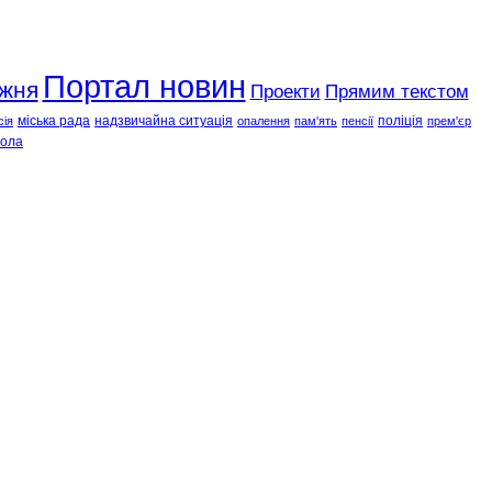
Портал новин
ижня
Проекти
Прямим текстом
міська рада
надзвичайна ситуація
поліція
сія
опалення
пам'ять
пенсії
прем'єр
ола