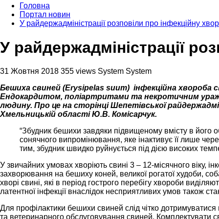
Головна
Портал новин
У райдержадміністрації розповіли про інфекційну хво
У райдержадміністрації ро
31 Жовтня 2018
355 views
System System
Бешиха свиней (Erysipelas suum) інфекційна хвороба 
Ендокардитом, поліартритами та некротичним ураженн
людину. Про це на сторінці Шепетівської райдержадм
Хмельницькій області Ю.В. Комісарчук.
“Збудник бешихи завдяки підвищеному вмісту в його о
сонячного випромінювання, яке інактивує її лише чере
тим, збудник швидко руйнується під дією високих темп
У звичайних умовах хворіють свині 3 – 12-місячного віку, інк
захворювання на бешиху коней, великої рогатої худоби, соба
хворі свині, які в період гострого перебігу хвороби виділяют
латентної інфекції внаслідок несприятливих умов також ст
Для профілактики бешихи свиней слід чітко дотримуватися в
та ветеринарного обслуговування свиней. Комплектувати 