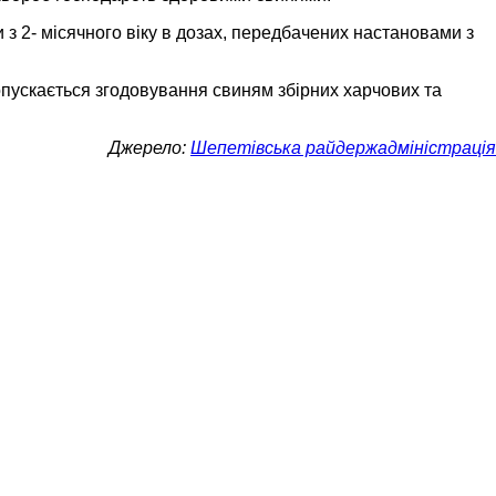
з 2- місячного віку в дозах, передбачених настановами з
пускається згодовування свиням збірних харчових та
Джерело:
Шепетівська райдержадміністрація