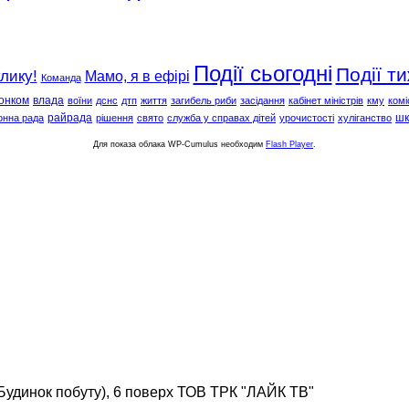
Події сьогодні
Події т
клику!
Мамо, я в ефірі
Команда
онком
влада
воїни
дснс
дтп
життя
загибель риби
засідання
кабінет міністрів
кму
комі
райрада
шк
онна рада
рішення
свято
служба у справах дітей
урочистості
хуліганство
Для показа облака WP-Cumulus необходим
Flash Player
.
(Будинок побуту), 6 поверх ТОВ ТРК "ЛАЙК ТВ"