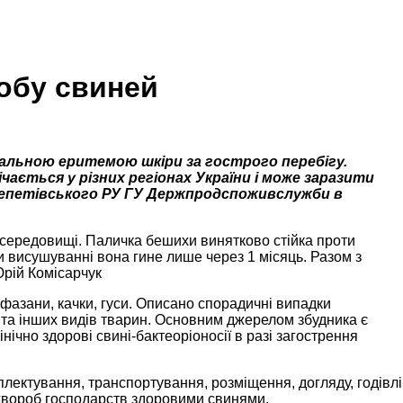
робу свиней
апальною еритемою шкіри за гострого перебігу.
ається у різних регіонах України і може заразити
Шепетівського РУ ГУ
Держпродспоживслужби в
 середовищі. Паличка бешихи винятково стійка проти
ри висушуванні вона гине лише через 1 місяць. Разом з
Юрій Комісарчук
и, фазани, качки, гуси. Описано спорадичні випадки
ів та інших видів тварин. Основним джерелом збудника є
інічно здорові свині-бактеоріоносії в разі загострення
лектування, транспортування, розміщення, догляду, годівлі
хвороб господарств здоровими свинями.