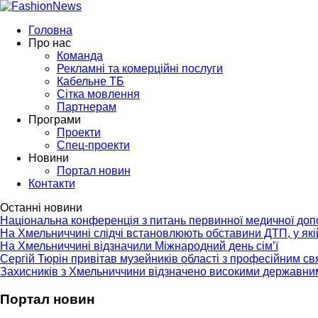
Головна
Про нас
Команда
Рекламні та комерційні послуги
Кабельне ТБ
Сітка мовлення
Партнерам
Програми
Проекти
Спец-проекти
Новини
Портал новин
Контакти
Останні новини
Національна конференція з питань первинної медичної до
На Хмельниччині слідчі встановлюють обставини ДТП, у як
На Хмельниччині відзначили Міжнародний день сім’ї
Сергій Тюрін привітав музейників області з професійним с
Захисників з Хмельниччини відзначено високими державни
Портал новин