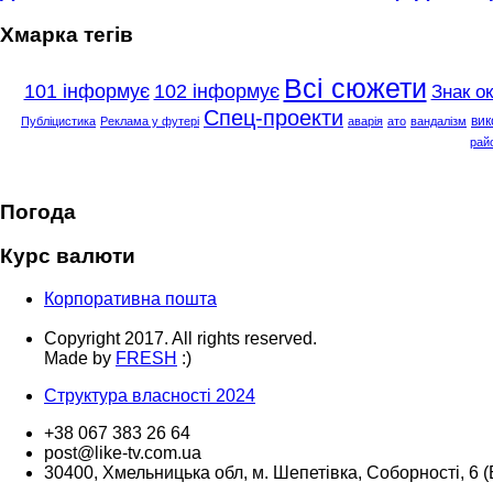
Хмарка тегів
Всі сюжети
101 інформує
102 інформує
Знак о
Спец-проекти
вик
Публіцистика
Реклама у футері
аварія
ато
вандалізм
рай
Погода
Курс валюти
Корпоративна пошта
Copyright 2017. All rights reserved.
Made by
FRESH
:)
Структура власності 2024
+38 067 383 26 64
post@like-tv.com.ua
30400, Хмельницька обл, м. Шепетівка, Соборності, 6 