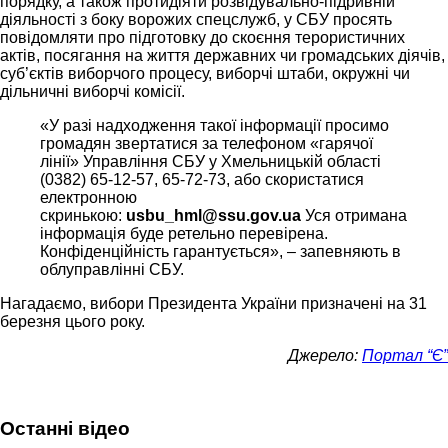
порядку, а також протидіяти розвідувально-підривній
діяльності з боку ворожих спецслужб, у СБУ просять
повідомляти про підготовку до скоєння терористичних
актів, посягання на життя державних чи громадських діячів,
суб’єктів виборчого процесу, виборчі штаби, окружні чи
дільничні виборчі комісії.
«У разі надходження такої інформації просимо
громадян звертатися за телефоном «гарячої
лінії» Управління СБУ у Хмельницькій області
(0382) 65-12-57, 65-72-73, або скористатися
електронною
скринькою:
usbu_hml@ssu.gov.ua
Уся отримана
інформація буде ретельно перевірена.
Конфіденційність гарантується», – запевняють в
облуправлінні СБУ.
Нагадаємо, вибори Президента України призначені на 31
березня цього року.
Джерело:
Портал “Є”
Останні відео