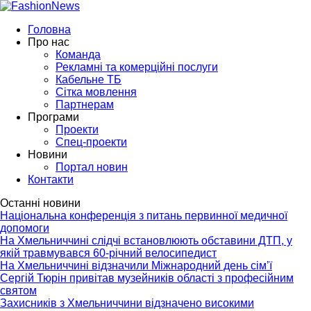
Головна
Про нас
Команда
Рекламні та комерційні послуги
Кабельне ТБ
Сітка мовлення
Партнерам
Програми
Проекти
Спец-проекти
Новини
Портал новин
Контакти
Останні новини
Національна конференція з питань первинної медичної
допомоги
На Хмельниччині слідчі встановлюють обставини ДТП, у
якій травмувався 60-річний велосипедист
На Хмельниччині відзначили Міжнародний день сім’ї
Сергій Тюрін привітав музейників області з професійним
святом
Захисників з Хмельниччини відзначено високими