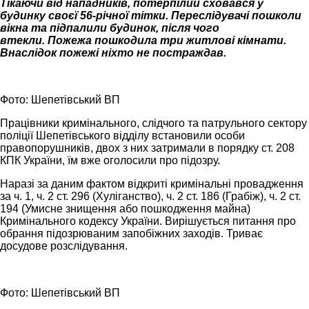
Тікаючи від нападників, потерпілий сховався у
будинку своєї 56-річної тітки. Переслідувачі пошколи
вікна та підпалили будинок, після чого
втекли. Пожежа пошкодила три житлові кімнати.
Внаслідок пожежі ніхто не постраждав.
Фото: Шепетівський ВП
Працівники кримінального, слідчого та патрульного сектору
поліції Шепетівського відділу встановили особи
правопорушників, двох з них затримали в порядку ст. 208
КПК України, їм вже оголосили про підозру.
Наразі за даним фактом відкриті кримінальні провадження
за ч. 1, ч. 2 ст. 296 (Хуліганство), ч. 2 ст. 186 (Грабіж), ч. 2 ст.
194 (Умисне знищення або пошкодження майна)
Кримінального кодексу України. Вирішується питання про
обрання підозрюваним запобіжних заходів. Триває
досудове розслідування.
Фото: Шепетівський ВП