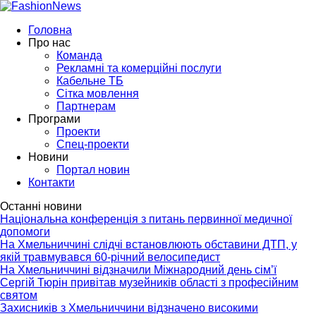
Головна
Про нас
Команда
Рекламні та комерційні послуги
Кабельне ТБ
Сітка мовлення
Партнерам
Програми
Проекти
Спец-проекти
Новини
Портал новин
Контакти
Останні новини
Національна конференція з питань первинної медичної
допомоги
На Хмельниччині слідчі встановлюють обставини ДТП, у
якій травмувався 60-річний велосипедист
На Хмельниччині відзначили Міжнародний день сім’ї
Сергій Тюрін привітав музейників області з професійним
святом
Захисників з Хмельниччини відзначено високими