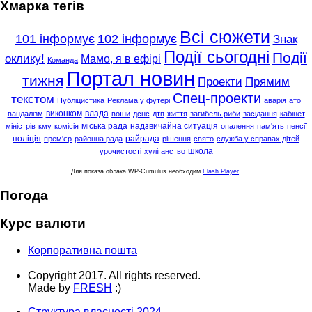
Хмарка тегів
Всі сюжети
101 інформує
102 інформує
Знак
Події сьогодні
Події
оклику!
Мамо, я в ефірі
Команда
Портал новин
тижня
Проекти
Прямим
Спец-проекти
текстом
Публіцистика
Реклама у футері
аварія
ато
виконком
влада
вандалізм
воїни
дснс
дтп
життя
загибель риби
засідання
кабінет
міська рада
надзвичайна ситуація
міністрів
кму
комісія
опалення
пам'ять
пенсії
поліція
райрада
прем'єр
районна рада
рішення
свято
служба у справах дітей
школа
урочистості
хуліганство
Для показа облака WP-Cumulus необходим
Flash Player
.
Погода
Курс валюти
Корпоративна пошта
Copyright 2017. All rights reserved.
Made by
FRESH
:)
Структура власності 2024