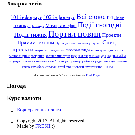
Хмарка тегів
Всі сюжети
101 інформує
102 інформує
Знак
Події сьогодні
оклику!
Мамо, я в ефірі
Команда
Портал новин
Події тижня
Проекти
Спец-
Прямим текстом
Публіцистика
Реклама у футері
проекти
влада
виконком
аварія
ато
вандалізм
воїни
дснс
дтп
життя
надзвичайна
міська рада
загибель риби
засідання
кабінет міністрів
кму
комісія
ситуація
поліція
райрада
опалення
пам'ять
пенсії
прем'єр
районна рада
рішення
школа
свято
служба у справах дітей
урочистості
хуліганство
Для показа облака WP-Cumulus необходим
Flash Player
.
Погода
Курс валюти
Корпоративна пошта
Copyright 2017. All rights reserved.
Made by
FRESH
:)