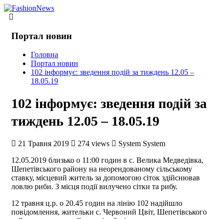
Портал новин
Головна
Портал новин
102 інформує: зведення подій за тиждень 12.05 –
18.05.19
102 інформує: зведення подій за
тиждень 12.05 – 18.05.19
21 Травня 2019
274 views
System System
12.05.2019 близько о 11:00 годин в с. Велика Медведівка,
Шепетівського району на неорендованому сільському
ставку, місцевий житель за допомогою сіток здійснював
ловлю риби. З місця події вилучено сітки та рибу.
12 травня ц.р. о 20.45 годин на лінію 102 надійшло
повідомлення, жительки с. Червоний Цвіт, Шепетівського