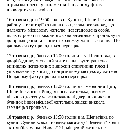
отримала тілесні ушкодження. По даному факту
проводиться перевірка.
16 травня ц.р. о 19:50 год. в с. Купине, Шепетівського
району, з території колишнього цегельного заводу, що
належить місцевому жителю, невстановлена особа,
шляхом розбиття віконного скла намагалась проникнути
до приміщення та вчинити крадіжку майна заявника. По
даному факту проводиться перевірка.
17 травня ц.р., близько 15:00 години в м. Шепетівка, в
дворі будинку місцевий житель, на ґрунті раптово
виниклих неприязних відносин спричинив тілесні
ушкодження у вигляді синця іншому місцевому жителю.
По даному факту проводиться перевірка.
18 травня ц.р., близько 12:00 годин в с. Червоний Цвіт,
Шепетівського району, місцева жителька, шляхом
вільного доступу через незачинені двері проникла в
будинок іншої місцевої жительки, звідки викрала
гаманець з грошима.
18 травня ц.р., близько 13:50 годин в м. Шепетівка по
вулиці Судилківська, поблизу магазину “Зелений” водій
автомобіля марки Нива 2121, місцевий житель не