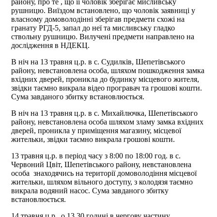
району, про те , що її чоловік зберігає мисливську
рушницю. Виїздом встановлено, що чоловік заявниці у
власному домоволодінні зберігав предмети схожі на
гранату РГД-5, запал до неї та мисливську гладко
ствольну рушницю. Вилучені предмети направлено на
дослідження в НДЕКЦ.
В ніч на 13 травня ц.р. в с. Судилків, Шепетівського
району, невстановлена особа, шляхом пошкодження замка
вхідних дверей, проникла до будинку місцевого жителя,
звідки таємно викрала відео програвач та грошові кошти.
Сума завданого збитку встановлюється.
В ніч на 13 травня ц.р. в с. Михайлючка, Шепетівського
району, невстановлена особа шляхом зламу замка вхідних
дверей, проникла у приміщення магазину, місцевої
жительки, звідки таємно викрала грошові кошти.
13 травня ц.р. в період часу з 8:00 по 18:00 год. в с.
Червоний Цвіт, Шепетівського району, невстановлена
особа знаходячись на території домоволодіння місцевої
жительки, шляхом вільного доступу, з колодязя таємно
викрала водяний насос. Сума завданого збитку
встановлюється.
14 травня ц.р., о 13.30 годині в чергову частину