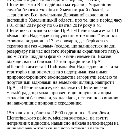
Шепетівського ВП надійшли матеріали з Управління
служби безпеки України в Хмельницькій області, за
зверненням В.о. начальника Державної екологічної
інспекції в Хмельницькій області, про те, що в період часу
з 01 січня 2019 року по 05 квітня 2019 року в м.
Шепетівка, посадові особи ПрАТ «Шепетівкагаз» та ПП
«Компанія»Надежда» з порушенням технології очистки
сховища, видалили з 17 резервуарів, де зберігається
скраплений газ «шлам» (осадок, що залишається на дні
резервуару під час довгого зберігання скрапленого газу),
що містить шкідливі фізико- хімчні елементи. Вказані
відходи, вагою близько 17 тон працівники ПрАТ
«Шепетівкагаз» та ПП «Компанія» Надєжда» вивезли за
територію підприємства та з недотриманням вимог
природоохоронного законодавства загорнули землею та
побутовими відходами на земельній ділянці, навпроти
ПрАТ «Шепетівкагаз», яка належить Шепетівській
міській раді, що може призвести до порушення норм
екологічної безпеки та, як наслідок, негативного впливу
на навколишнє природне середовище.
15 травня ц.р., близько 18:00 години в с. Чотирбоки,
Шепетівського району, місцева жителька, на ґрунті
неприязних відносин, навмисно наїхала велосипедом на
іншу місцеву жительку, від чого остання впала та