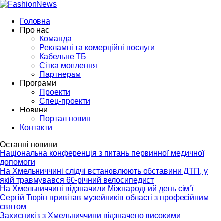
Головна
Про нас
Команда
Рекламні та комерційні послуги
Кабельне ТБ
Сітка мовлення
Партнерам
Програми
Проекти
Спец-проекти
Новини
Портал новин
Контакти
Останні новини
Національна конференція з питань первинної медичної
допомоги
На Хмельниччині слідчі встановлюють обставини ДТП, у
якій травмувався 60-річний велосипедист
На Хмельниччині відзначили Міжнародний день сім’ї
Сергій Тюрін привітав музейників області з професійним
святом
Захисників з Хмельниччини відзначено високими