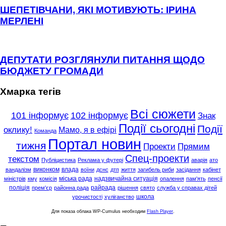
ШЕПЕТІВЧАНИ, ЯКІ МОТИВУЮТЬ: ІРИНА
МЕРЛЕНІ
ДЕПУТАТИ РОЗГЛЯНУЛИ ПИТАННЯ ЩОДО
БЮДЖЕТУ ГРОМАДИ
Хмарка тегів
Всі сюжети
101 інформує
102 інформує
Знак
Події сьогодні
Події
оклику!
Мамо, я в ефірі
Команда
Портал новин
тижня
Проекти
Прямим
Спец-проекти
текстом
Публіцистика
Реклама у футері
аварія
ато
виконком
влада
вандалізм
воїни
дснс
дтп
життя
загибель риби
засідання
кабінет
міська рада
надзвичайна ситуація
міністрів
кму
комісія
опалення
пам'ять
пенсії
поліція
райрада
прем'єр
районна рада
рішення
свято
служба у справах дітей
школа
урочистості
хуліганство
Для показа облака WP-Cumulus необходим
Flash Player
.