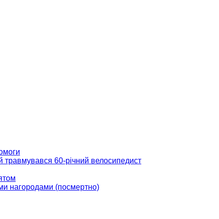
помоги
ій травмувався 60-річний велосипедист
вятом
ми нагородами (посмертно)