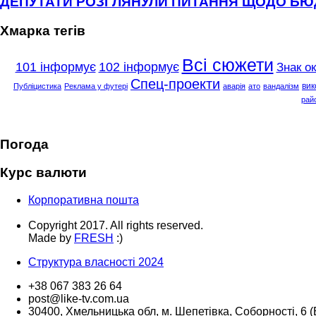
ДЕПУТАТИ РОЗГЛЯНУЛИ ПИТАННЯ ЩОДО Б
Хмарка тегів
Всі сюжети
101 інформує
102 інформує
Знак о
Спец-проекти
вик
Публіцистика
Реклама у футері
аварія
ато
вандалізм
рай
Погода
Курс валюти
Корпоративна пошта
Copyright 2017. All rights reserved.
Made by
FRESH
:)
Структура власності 2024
+38 067 383 26 64
post@like-tv.com.ua
30400, Хмельницька обл, м. Шепетівка, Соборності, 6 