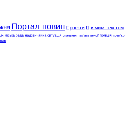
Портал новин
ижня
Проекти
Прямим текстом
міська рада
надзвичайна ситуація
поліція
сія
опалення
пам'ять
пенсії
прем'єр
ола