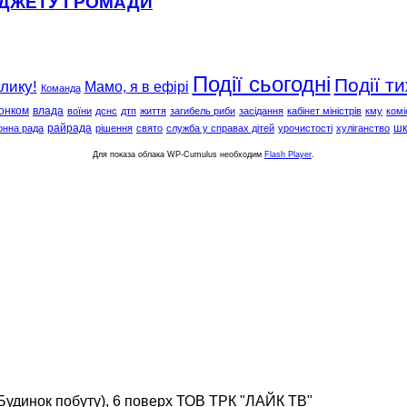
ЮДЖЕТУ ГРОМАДИ
Події сьогодні
Події т
клику!
Мамо, я в ефірі
Команда
онком
влада
воїни
дснс
дтп
життя
загибель риби
засідання
кабінет міністрів
кму
комі
райрада
шк
онна рада
рішення
свято
служба у справах дітей
урочистості
хуліганство
Для показа облака WP-Cumulus необходим
Flash Player
.
(Будинок побуту), 6 поверх ТОВ ТРК "ЛАЙК ТВ"