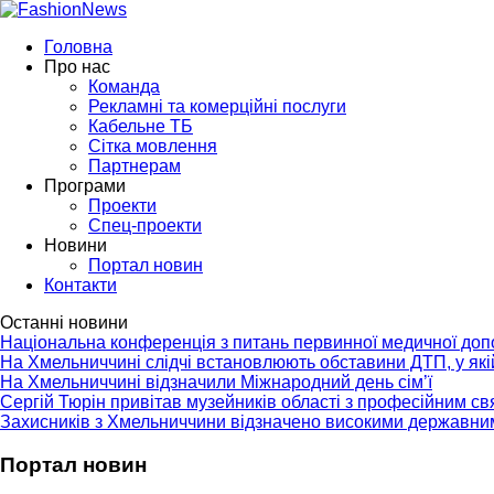
Головна
Про нас
Команда
Рекламні та комерційні послуги
Кабельне ТБ
Сітка мовлення
Партнерам
Програми
Проекти
Спец-проекти
Новини
Портал новин
Контакти
Останні новини
Національна конференція з питань первинної медичної до
На Хмельниччині слідчі встановлюють обставини ДТП, у як
На Хмельниччині відзначили Міжнародний день сім’ї
Сергій Тюрін привітав музейників області з професійним с
Захисників з Хмельниччини відзначено високими державни
Портал новин