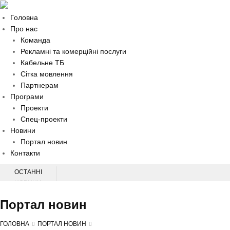
Головна
Про нас
Команда
Рекламні та комерційні послуги
Кабельне ТБ
Сітка мовлення
Партнерам
Програми
Проекти
Спец-проекти
Новини
Портал новин
Контакти
ОСТАННІ
НОВИНИ
НАЦІОНАЛЬНА КОНФЕРЕНЦІЯ З ПИТАНЬ ПЕРВИННОЇ МЕДИЧНОЇ
Портал новин
ДОПОМОГИ
НА ХМЕЛЬНИЧЧИНІ СЛІДЧІ ВСТАНОВЛЮЮТЬ ОБСТАВИНИ ДТП, У ЯКІЙ
ГОЛОВНА
ПОРТАЛ НОВИН
ТРАВМУВАВСЯ 60-РІЧНИЙ ВЕЛОСИПЕДИСТ