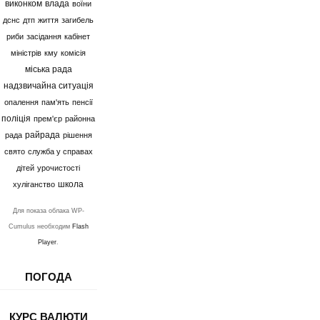
виконком
влада
воїни
дснс
дтп
життя
загибель
риби
засідання
кабінет
міністрів
кму
комісія
міська рада
надзвичайна ситуація
опалення
пам'ять
пенсії
поліція
прем'єр
районна
райрада
рада
рішення
свято
служба у справах
дітей
урочистості
школа
хуліганство
Для показа облака WP-
Cumulus необходим
Flash
Player
.
ПОГОДА
КУРС ВАЛЮТИ