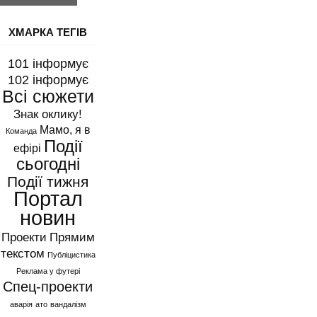
ХМАРКА ТЕГІВ
101 інформує
102 інформує
Всі сюжети
Знак оклику!
Мамо, я в
Команда
Події
ефірі
сьогодні
Події тижня
Портал
новин
Проекти
Прямим
текстом
Публіцистика
Реклама у футері
Спец-проекти
аварія
ато
вандалізм