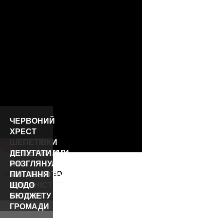
ЧЕРВОНИЙ
ХРЕСТ
ШЕПЕТІВКИ
ПРОЗВІТУВАВ
ШЕПЕТІВЧАНИ,
ДЕПУТАТИ
ПРО
ЯКІ
РОЗГЛЯНУЛИ
ОСТАННІ ВІДЕО
РІЧНУ
МОТИВУЮТЬ:
ПИТАННЯ
ДІЯЛЬНІСТЬ
ІРИНА
ЩОДО
МЕРЛЕНІ
БЮДЖЕТУ
ГРОМАДИ