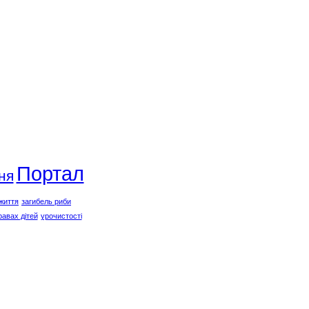
Портал
ня
життя
загибель риби
равах дітей
урочистості