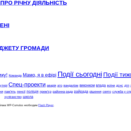
ПРО РІЧНУ ДІЯЛЬНІСТЬ
ЕНІ
ЮДЖЕТУ ГРОМАДИ
Події сьогодні
Події тиж
ику!
Мамо, я в ефірі
Команда
Спец-проекти
виконком
влада
утері
аварія
ато
вандалізм
воїни
дснс
дтп
поліція
райрада
ня
пам'ять
пенсії
прем'єр
районна рада
рішення
свято
служба у сп
школа
хуліганство
облака WP-Cumulus необходим
Flash Player
.