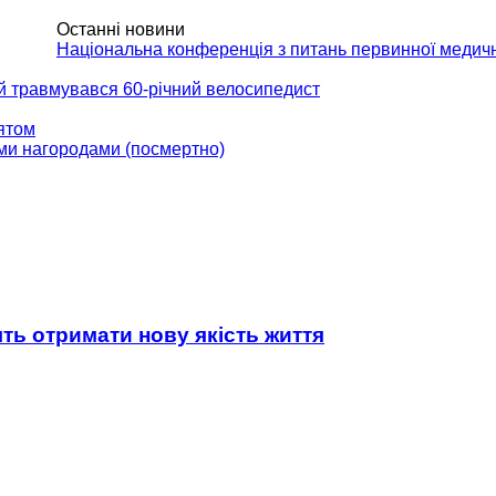
Останні новини
АКТИ
Національна конференція з питань первинної медич
ій травмувався 60-річний велосипедист
вятом
ми нагородами (посмертно)
ять отримати нову якість життя