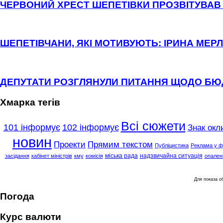
ЧЕРВОНИЙ ХРЕСТ ШЕПЕТІВКИ ПРОЗВІТУВАВ 
ШЕПЕТІВЧАНИ, ЯКІ МОТИВУЮТЬ: ІРИНА МЕРЛ
ДЕПУТАТИ РОЗГЛЯНУЛИ ПИТАННЯ ЩОДО Б
Хмарка тегів
Всі сюжети
101 інформує
102 інформує
Знак окл
новин
Проекти
Прямим текстом
Публіцистика
Реклама у ф
міська рада
надзвичайна ситуація
засідання
кабінет міністрів
кму
комісія
опален
Для показа 
Погода
Курс валюти