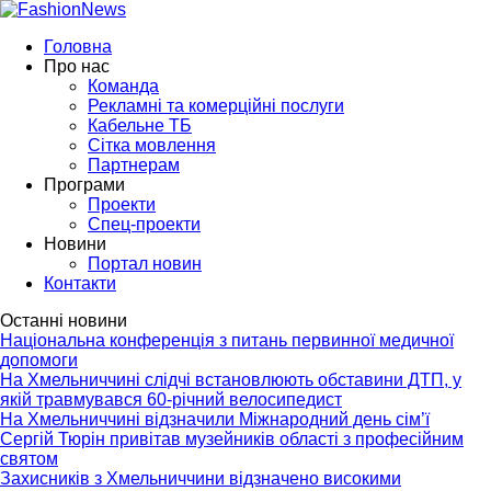
Головна
Про нас
Команда
Рекламні та комерційні послуги
Кабельне ТБ
Сітка мовлення
Партнерам
Програми
Проекти
Спец-проекти
Новини
Портал новин
Контакти
Останні новини
Національна конференція з питань первинної медичної
допомоги
На Хмельниччині слідчі встановлюють обставини ДТП, у
якій травмувався 60-річний велосипедист
На Хмельниччині відзначили Міжнародний день сім’ї
Сергій Тюрін привітав музейників області з професійним
святом
Захисників з Хмельниччини відзначено високими