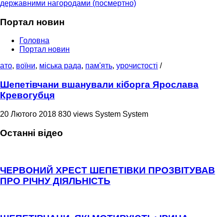
державними нагородами (посмертно)
Портал новин
Головна
Портал новин
ато
,
воїни
,
міська рада
,
пам'ять
,
урочистості
/
Шепетівчани вшанували кіборга Ярослава
Кревогубця
20 Лютого 2018
830 views
System System
Останні відео
ЧЕРВОНИЙ ХРЕСТ ШЕПЕТІВКИ ПРОЗВІТУВАВ
ПРО РІЧНУ ДІЯЛЬНІСТЬ