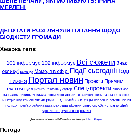
ШЕПЕТІВЧАНИ, ЯКІ МОТИВУЮТЬ: ІРИНА
МЕРЛЕНІ
ДЕПУТАТИ РОЗГЛЯНУЛИ ПИТАННЯ ЩОДО
БЮДЖЕТУ ГРОМАДИ
Хмарка тегів
Всі сюжети
101 інформує
102 інформує
Знак
Події сьогодні
Події
оклику!
Мамо, я в ефірі
Команда
Портал новин
тижня
Проекти
Прямим
Спец-проекти
текстом
Публіцистика
Реклама у футері
аварія
ато
виконком
влада
вандалізм
воїни
дснс
дтп
життя
загибель риби
засідання
кабінет
міська рада
надзвичайна ситуація
міністрів
кму
комісія
опалення
пам'ять
пенсії
поліція
райрада
прем'єр
районна рада
рішення
свято
служба у справах дітей
школа
урочистості
хуліганство
Для показа облака WP-Cumulus необходим
Flash Player
.
Погода