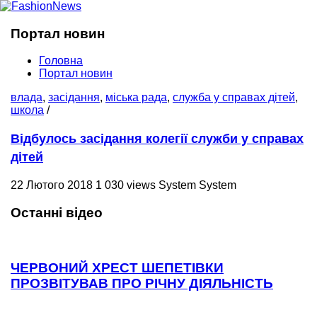
Портал новин
Головна
Портал новин
влада
,
засідання
,
міська рада
,
служба у справах дітей
,
школа
/
Відбулось засідання колегії служби у справах
дітей
22 Лютого 2018
1 030 views
System System
Останні відео
ЧЕРВОНИЙ ХРЕСТ ШЕПЕТІВКИ
ПРОЗВІТУВАВ ПРО РІЧНУ ДІЯЛЬНІСТЬ