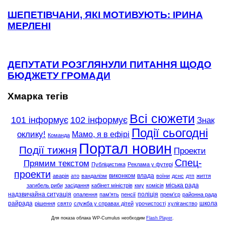
ШЕПЕТІВЧАНИ, ЯКІ МОТИВУЮТЬ: ІРИНА
МЕРЛЕНІ
ДЕПУТАТИ РОЗГЛЯНУЛИ ПИТАННЯ ЩОДО
БЮДЖЕТУ ГРОМАДИ
Хмарка тегів
Всі сюжети
101 інформує
102 інформує
Знак
Події сьогодні
оклику!
Мамо, я в ефірі
Команда
Портал новин
Події тижня
Проекти
Спец-
Прямим текстом
Публіцистика
Реклама у футері
проекти
виконком
влада
аварія
ато
вандалізм
воїни
дснс
дтп
життя
міська рада
загибель риби
засідання
кабінет міністрів
кму
комісія
надзвичайна ситуація
поліція
опалення
пам'ять
пенсії
прем'єр
районна рада
райрада
школа
рішення
свято
служба у справах дітей
урочистості
хуліганство
Для показа облака WP-Cumulus необходим
Flash Player
.