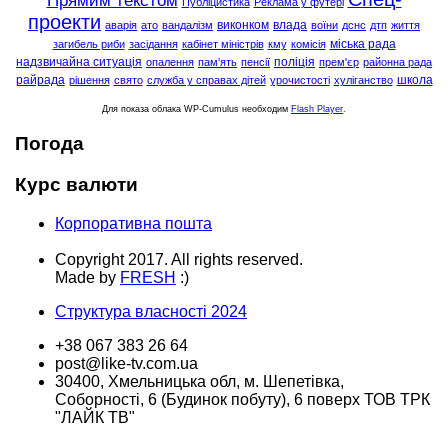
Прямим текстом
Публіцистика
Реклама у футері
проекти
виконком
влада
аварія
ато
вандалізм
воїни
дснс
дтп
життя
міська рада
загибель риби
засідання
кабінет міністрів
кму
комісія
надзвичайна ситуація
поліція
опалення
пам'ять
пенсії
прем'єр
районна рада
райрада
школа
рішення
свято
служба у справах дітей
урочистості
хуліганство
Для показа облака WP-Cumulus необходим
Flash Player
.
Погода
Курс валюти
Корпоративна пошта
Copyright 2017. All rights reserved.
Made by
FRESH
:)
Структура власності 2024
+38 067 383 26 64
post@like-tv.com.ua
30400, Хмельницька обл, м. Шепетівка,
Соборності, 6 (Будинок побуту), 6 поверх ТОВ ТРК
"ЛАЙК ТВ"