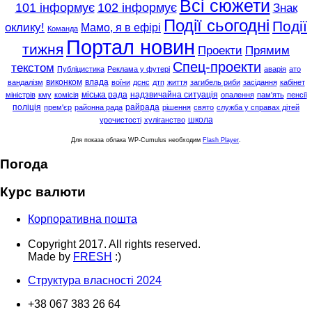
Всі сюжети
101 інформує
102 інформує
Знак
Події сьогодні
Події
оклику!
Мамо, я в ефірі
Команда
Портал новин
тижня
Проекти
Прямим
Спец-проекти
текстом
Публіцистика
Реклама у футері
аварія
ато
виконком
влада
вандалізм
воїни
дснс
дтп
життя
загибель риби
засідання
кабінет
міська рада
надзвичайна ситуація
міністрів
кму
комісія
опалення
пам'ять
пенсії
поліція
райрада
прем'єр
районна рада
рішення
свято
служба у справах дітей
школа
урочистості
хуліганство
Для показа облака WP-Cumulus необходим
Flash Player
.
Погода
Курс валюти
Корпоративна пошта
Copyright 2017. All rights reserved.
Made by
FRESH
:)
Структура власності 2024
+38 067 383 26 64