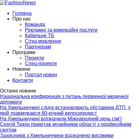
Головна
Про нас
Команда
Рекламні та комерційні послуги
Кабельне ТБ
Сітка мовлення
Партнерам
Програми
Проекти
Спец-проекти
Новини
Портал новин
Контакти
Останні новини
Національна конференція з питань первинної медичної
допомоги
На Хмельниччині слідчі встановлюють обставини ДТП, у
якій травмувався 60-річний велосипедист
На Хмельниччині відзначили Міжнародний день сім’ї
Сергій Тюрін привітав музейників області з професійним
святом
Захисників з Хмельниччини відзначено високими