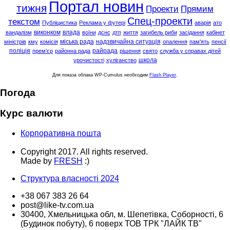
Портал новин
тижня
Проекти
Прямим
Спец-проекти
текстом
Публіцистика
Реклама у футері
аварія
ато
виконком
влада
вандалізм
воїни
дснс
дтп
життя
загибель риби
засідання
кабінет
міська рада
надзвичайна ситуація
міністрів
кму
комісія
опалення
пам'ять
пенсії
поліція
райрада
прем'єр
районна рада
рішення
свято
служба у справах дітей
школа
урочистості
хуліганство
Для показа облака WP-Cumulus необходим
Flash Player
.
Погода
Курс валюти
Корпоративна пошта
Copyright 2017. All rights reserved.
Made by
FRESH
:)
Структура власності 2024
+38 067 383 26 64
post@like-tv.com.ua
30400, Хмельницька обл, м. Шепетівка, Соборності, 6
(Будинок побуту), 6 поверх ТОВ ТРК "ЛАЙК ТВ"