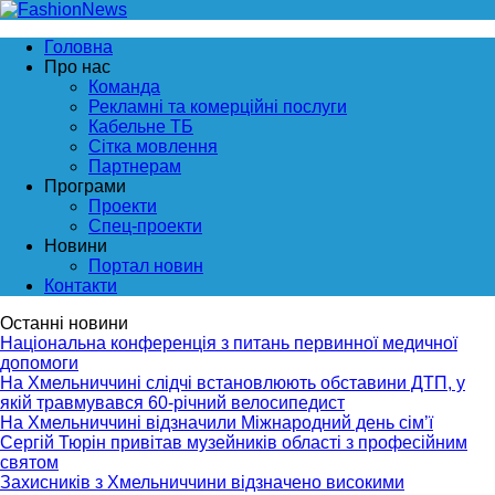
Головна
Про нас
Команда
Рекламні та комерційні послуги
Кабельне ТБ
Сітка мовлення
Партнерам
Програми
Проекти
Спец-проекти
Новини
Портал новин
Контакти
Останні новини
Національна конференція з питань первинної медичної
допомоги
На Хмельниччині слідчі встановлюють обставини ДТП, у
якій травмувався 60-річний велосипедист
На Хмельниччині відзначили Міжнародний день сім’ї
Сергій Тюрін привітав музейників області з професійним
святом
Захисників з Хмельниччини відзначено високими