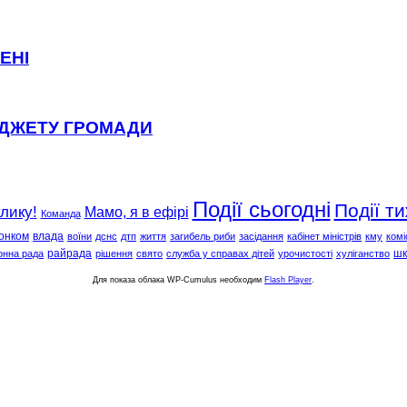
ЕНІ
ЮДЖЕТУ ГРОМАДИ
Події сьогодні
Події т
клику!
Мамо, я в ефірі
Команда
онком
влада
воїни
дснс
дтп
життя
загибель риби
засідання
кабінет міністрів
кму
комі
райрада
шк
онна рада
рішення
свято
служба у справах дітей
урочистості
хуліганство
Для показа облака WP-Cumulus необходим
Flash Player
.