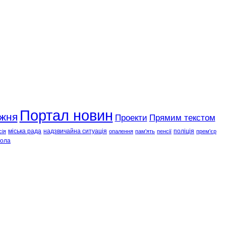
Портал новин
ижня
Проекти
Прямим текстом
міська рада
надзвичайна ситуація
поліція
сія
опалення
пам'ять
пенсії
прем'єр
ола