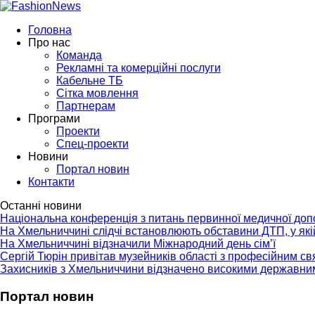
Головна
Про нас
Команда
Рекламні та комерційні послуги
Кабельне ТБ
Сітка мовлення
Партнерам
Програми
Проекти
Спец-проекти
Новини
Портал новин
Контакти
Останні новини
Національна конференція з питань первинної медичної до
На Хмельниччині слідчі встановлюють обставини ДТП, у як
На Хмельниччині відзначили Міжнародний день сім’ї
Сергій Тюрін привітав музейників області з професійним с
Захисників з Хмельниччини відзначено високими державни
Портал новин