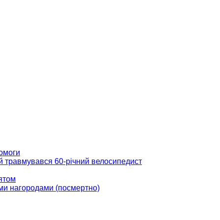
помоги
ій травмувався 60-річний велосипедист
вятом
ми нагородами (посмертно)