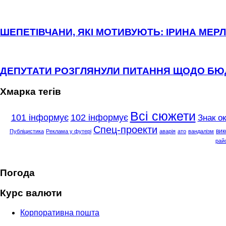
ШЕПЕТІВЧАНИ, ЯКІ МОТИВУЮТЬ: ІРИНА МЕРЛ
ДЕПУТАТИ РОЗГЛЯНУЛИ ПИТАННЯ ЩОДО Б
Хмарка тегів
Всі сюжети
101 інформує
102 інформує
Знак о
Спец-проекти
вик
Публіцистика
Реклама у футері
аварія
ато
вандалізм
рай
Погода
Курс валюти
Корпоративна пошта