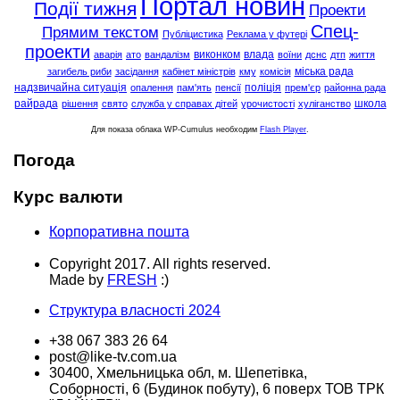
Портал новин
Події тижня
Проекти
Спец-
Прямим текстом
Публіцистика
Реклама у футері
проекти
виконком
влада
аварія
ато
вандалізм
воїни
дснс
дтп
життя
міська рада
загибель риби
засідання
кабінет міністрів
кму
комісія
надзвичайна ситуація
поліція
опалення
пам'ять
пенсії
прем'єр
районна рада
райрада
школа
рішення
свято
служба у справах дітей
урочистості
хуліганство
Для показа облака WP-Cumulus необходим
Flash Player
.
Погода
Курс валюти
Корпоративна пошта
Copyright 2017. All rights reserved.
Made by
FRESH
:)
Структура власності 2024
+38 067 383 26 64
post@like-tv.com.ua
30400, Хмельницька обл, м. Шепетівка,
Соборності, 6 (Будинок побуту), 6 поверх ТОВ ТРК