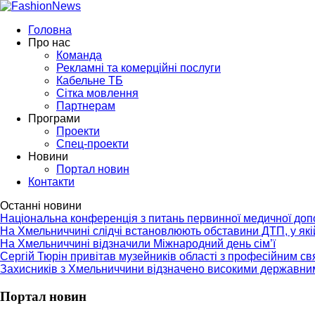
Головна
Про нас
Команда
Рекламні та комерційні послуги
Кабельне ТБ
Сітка мовлення
Партнерам
Програми
Проекти
Спец-проекти
Новини
Портал новин
Контакти
Останні новини
Національна конференція з питань первинної медичної до
На Хмельниччині слідчі встановлюють обставини ДТП, у як
На Хмельниччині відзначили Міжнародний день сім’ї
Сергій Тюрін привітав музейників області з професійним с
Захисників з Хмельниччини відзначено високими державни
Портал новин