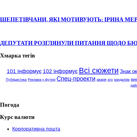
ШЕПЕТІВЧАНИ, ЯКІ МОТИВУЮТЬ: ІРИНА МЕ
ДЕПУТАТИ РОЗГЛЯНУЛИ ПИТАННЯ ЩОДО Б
Хмарка тегів
Всі сюжети
101 інформує
102 інформує
Знак о
Спец-проекти
вик
Публіцистика
Реклама у футері
аварія
ато
вандалізм
рай
Погода
Курс валюти
Корпоративна пошта