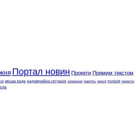
Портал новин
ижня
Проекти
Прямим текстом
міська рада
надзвичайна ситуація
поліція
сія
опалення
пам'ять
пенсії
прем'єр
ола