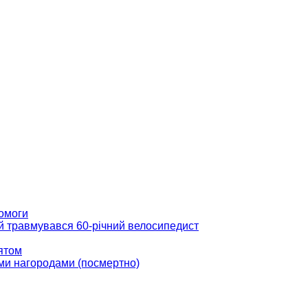
помоги
ій травмувався 60-річний велосипедист
вятом
ми нагородами (посмертно)