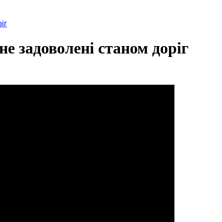
іг
е задоволені станом доріг