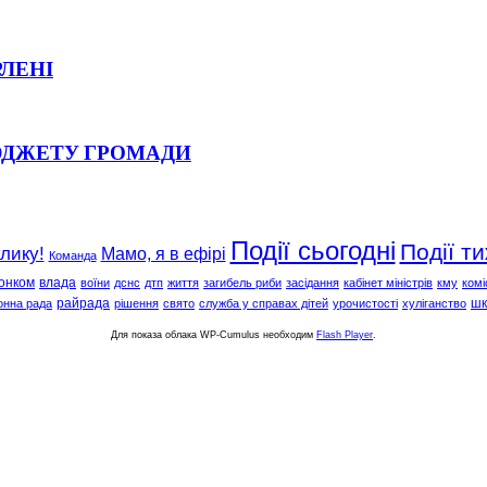
РЛЕНІ
ЮДЖЕТУ ГРОМАДИ
Події сьогодні
Події т
клику!
Мамо, я в ефірі
Команда
онком
влада
воїни
дснс
дтп
життя
загибель риби
засідання
кабінет міністрів
кму
комі
райрада
шк
онна рада
рішення
свято
служба у справах дітей
урочистості
хуліганство
Для показа облака WP-Cumulus необходим
Flash Player
.