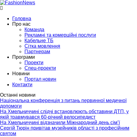
Головна
Про нас
Команда
Рекламні та комерційні послуги
Кабельне ТБ
Сітка мовлення
Партнерам
Програми
Проекти
Спец-проекти
Новини
Портал новин
Контакти
Останні новини
Національна конференція з питань первинної медичної
допомоги
На Хмельниччині слідчі встановлюють обставини ДТП, у
якій травмувався 60-річний велосипедист
На Хмельниччині відзначили Міжнародний день сім’ї
Сергій Тюрін привітав музейників області з професійним
святом