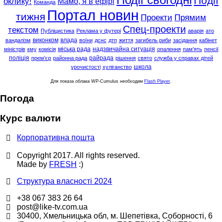
Події
оклику!
Мамо, я в ефірі
Команда
Портал новин
тижня
Проекти
Прямим
Спец-проекти
текстом
Публіцистика
Реклама у футері
аварія
ато
виконком
влада
вандалізм
воїни
дснс
дтп
життя
загибель риби
засідання
кабінет
міська рада
надзвичайна ситуація
міністрів
кму
комісія
опалення
пам'ять
пенсії
поліція
райрада
прем'єр
районна рада
рішення
свято
служба у справах дітей
школа
урочистості
хуліганство
Для показа облака WP-Cumulus необходим
Flash Player
.
Погода
Курс валюти
Корпоративна пошта
Copyright 2017. All rights reserved.
Made by
FRESH
:)
Структура власності 2024
+38 067 383 26 64
post@like-tv.com.ua
30400, Хмельницька обл, м. Шепетівка, Соборності, 6