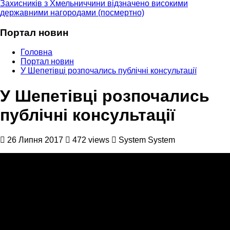
Захисників з Хмельниччини відзначено високими
державними нагородами (посмертно)
Портал новин
Головна
Портал новин
У Шепетівці розпочались публічні консультації
У Шепетівці розпочались
публічні консультації
26 Липня 2017
472 views
System System