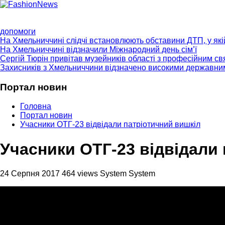
ГОЛОВНА
ПРО НАС
ПРОГРАМИ
НОВИНИ
КОНТ
допомоги
На Хмельниччині слідчі встановлюють обставини ДТП, у як
На Хмельниччині відзначили Міжнародний день сім’ї
Сергій Тюрін привітав музейників області з професійним с
Захисників з Хмельниччини відзначено високими державни
Портал новин
Головна
Портал новин
Учасники ОТГ-23 відвідали патріотичний вишкіл
Учасники ОТГ-23 відвідали
24 Серпня 2017
464 views
System System