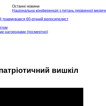
Останні новини
АКТИ
Національна конференція з питань первинної медич
ій травмувався 60-річний велосипедист
вятом
ми нагородами (посмертно)
 патріотичний вишкіл