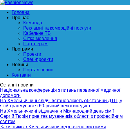
Головна
Про нас
Команда
Рекламні та комерційні послуги
Кабельне ТБ
Сітка мовлення
Партнерам
Програми
Проекти
Спец-проекти
Новини
Портал новин
Контакти
Останні новини
Національна конференція з питань первинної медичної
допомоги
На Хмельниччині слідчі встановлюють обставини ДТП, у
якій травмувався 60-річний велосипедист
На Хмельниччині відзначили Міжнародний день сім’ї
Сергій Тюрін привітав музейників області з професійним
святом
Захисників з Хмельниччини відзначено високими