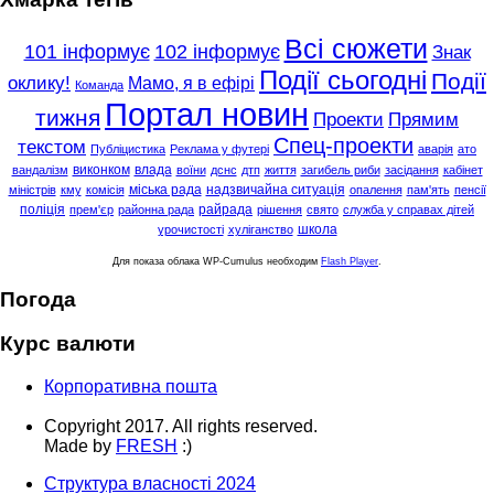
Всі сюжети
101 інформує
102 інформує
Знак
Події сьогодні
Події
оклику!
Мамо, я в ефірі
Команда
Портал новин
тижня
Проекти
Прямим
Спец-проекти
текстом
Публіцистика
Реклама у футері
аварія
ато
виконком
влада
вандалізм
воїни
дснс
дтп
життя
загибель риби
засідання
кабінет
міська рада
надзвичайна ситуація
міністрів
кму
комісія
опалення
пам'ять
пенсії
поліція
райрада
прем'єр
районна рада
рішення
свято
служба у справах дітей
школа
урочистості
хуліганство
Для показа облака WP-Cumulus необходим
Flash Player
.
Погода
Курс валюти
Корпоративна пошта
Copyright 2017. All rights reserved.
Made by
FRESH
:)
Структура власності 2024