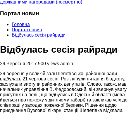
державними нагородами (посмертно)
Портал новин
Головна
Портал новин
Відбулась сесія райради
Відбулась сесія райради
29 Вересня 2017
900 views
admin
29 вересня у великій залі Шепетівської районної ради
відбулась 21 чергова сесія. Розглянули питання бюджету,
заслухали виступи районних депутатів. Слово, також, мав
начальник управління В. Федоровський. він звернув увагу
присутніх на події, що відбулись в Одеській області (мова
йдеться про пожежу у дитячому таборі) та закликав усіх до
співпраці у заходах пожежної безпеки. Рішення щодо
приєднання Вузлової лікарні станції Шепетівка відклали.