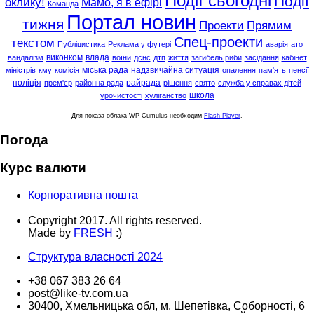
Події сьогодні
Події
оклику!
Мамо, я в ефірі
Команда
Портал новин
тижня
Проекти
Прямим
Спец-проекти
текстом
Публіцистика
Реклама у футері
аварія
ато
виконком
влада
вандалізм
воїни
дснс
дтп
життя
загибель риби
засідання
кабінет
міська рада
надзвичайна ситуація
міністрів
кму
комісія
опалення
пам'ять
пенсії
поліція
райрада
прем'єр
районна рада
рішення
свято
служба у справах дітей
школа
урочистості
хуліганство
Для показа облака WP-Cumulus необходим
Flash Player
.
Погода
Курс валюти
Корпоративна пошта
Copyright 2017. All rights reserved.
Made by
FRESH
:)
Структура власності 2024
+38 067 383 26 64
post@like-tv.com.ua
30400, Хмельницька обл, м. Шепетівка, Соборності, 6