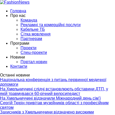
Головна
Про нас
Команда
Рекламні та комерційні послуги
Кабельне ТБ
Сітка мовлення
Партнерам
Програми
Проекти
Спец-проекти
Новини
Портал новин
Контакти
Останні новини
Національна конференція з питань первинної медичної
допомоги
На Хмельниччині слідчі встановлюють обставини ДТП, у
якій травмувався 60-річний велосипедист
На Хмельниччині відзначили Міжнародний день сім’ї
Сергій Тюрін привітав музейників області з професійним
святом
Захисників з Хмельниччини відзначено високими