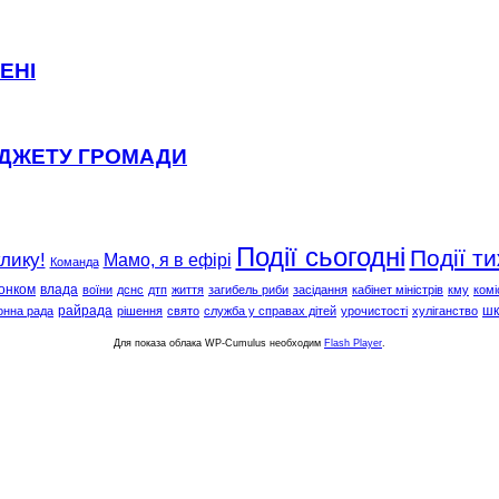
ЕНІ
ЮДЖЕТУ ГРОМАДИ
Події сьогодні
Події т
клику!
Мамо, я в ефірі
Команда
онком
влада
воїни
дснс
дтп
життя
загибель риби
засідання
кабінет міністрів
кму
комі
райрада
шк
онна рада
рішення
свято
служба у справах дітей
урочистості
хуліганство
Для показа облака WP-Cumulus необходим
Flash Player
.