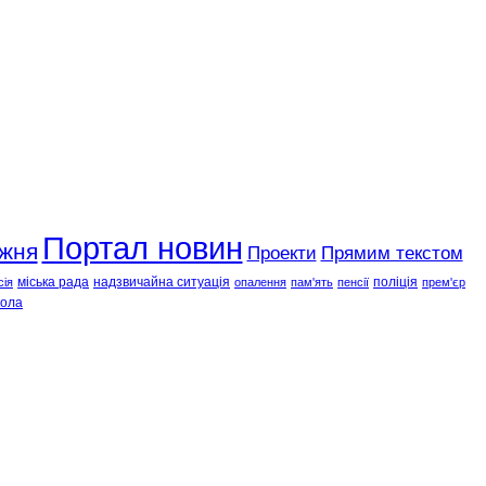
Портал новин
ижня
Проекти
Прямим текстом
міська рада
надзвичайна ситуація
поліція
сія
опалення
пам'ять
пенсії
прем'єр
ола