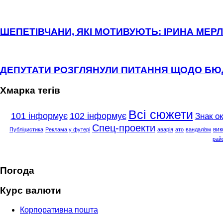
ШЕПЕТІВЧАНИ, ЯКІ МОТИВУЮТЬ: ІРИНА МЕРЛ
ДЕПУТАТИ РОЗГЛЯНУЛИ ПИТАННЯ ЩОДО Б
Хмарка тегів
Всі сюжети
101 інформує
102 інформує
Знак о
Спец-проекти
вик
Публіцистика
Реклама у футері
аварія
ато
вандалізм
рай
Погода
Курс валюти
Корпоративна пошта