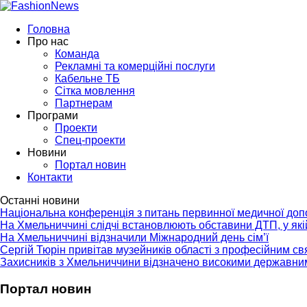
Головна
Про нас
Команда
Рекламні та комерційні послуги
Кабельне ТБ
Сітка мовлення
Партнерам
Програми
Проекти
Спец-проекти
Новини
Портал новин
Контакти
Останні новини
Національна конференція з питань первинної медичної до
На Хмельниччині слідчі встановлюють обставини ДТП, у як
На Хмельниччині відзначили Міжнародний день сім’ї
Сергій Тюрін привітав музейників області з професійним с
Захисників з Хмельниччини відзначено високими державни
Портал новин