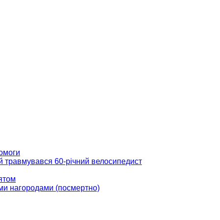
помоги
ій травмувався 60-річний велосипедист
вятом
ми нагородами (посмертно)