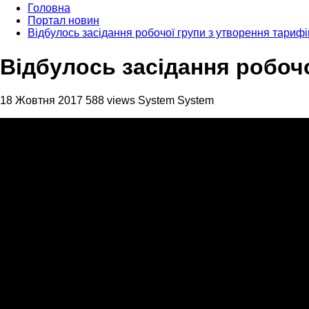
Головна
Портал новин
Відбулось засідання робочої групи з утворення тарифі
Відбулось засідання робочо
18 Жовтня 2017
588 views
System System