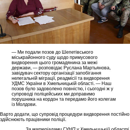
— Ми подали позов до Шепетівського
міськрайонного суду щодо примусового
видворення цього громадянина за межі
держави, — розповідає Руслана Мартьянова,
завідувач сектору організації запобігання
нелегальній міграції, реадмісії та видворення
УДМС України в Хмельницькій області. — Наш
позов було задоволено повністю, і сьогодні ж у
супроводі поліцейських ми доправимо
порушника на кордон та передамо його колегам
із Молдови.
Варто додати, що супровід процедури видворення постійно
здійснюють працівники поліції.
За матеріалами ГУНП у Хмельницькій області.