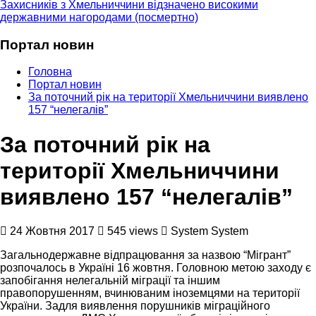
Захисників з Хмельниччини відзначено високими
державними нагородами (посмертно)
Портал новин
Головна
Портал новин
За поточний рік на території Хмельниччини виявлено
157 “нелегалів”
За поточний рік на
території Хмельниччини
виявлено 157 “нелегалів”
24 Жовтня 2017
545 views
System System
Загальнодержавне відпрацювання за назвою “Мігрант”
розпочалось в Україні 16 жовтня. Головною метою заходу є
запобігання нелегальній міграції та іншим
правопорушенням, вчинюваним іноземцями на території
України. Задля виявлення порушників міграційного