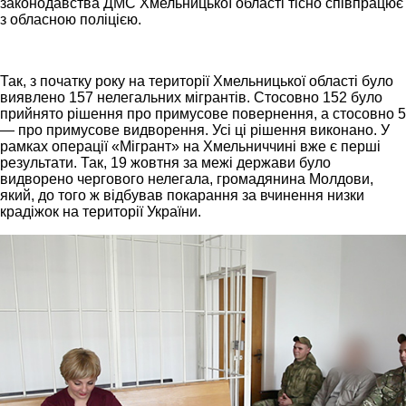
законодавства ДМС Хмельницької області тісно співпрацює
з обласною поліцією.
Так, з початку року на території Хмельницької області було
виявлено 157 нелегальних мігрантів. Стосовно 152 було
прийнято рішення про примусове повернення, а стосовно 5
— про примусове видворення. Усі ці рішення виконано. У
рамках операції «Мігрант» на Хмельниччині вже є перші
результати. Так, 19 жовтня за межі держави було
видворено чергового нелегала, громадянина Молдови,
який, до того ж відбував покарання за вчинення низки
крадіжок на території України.