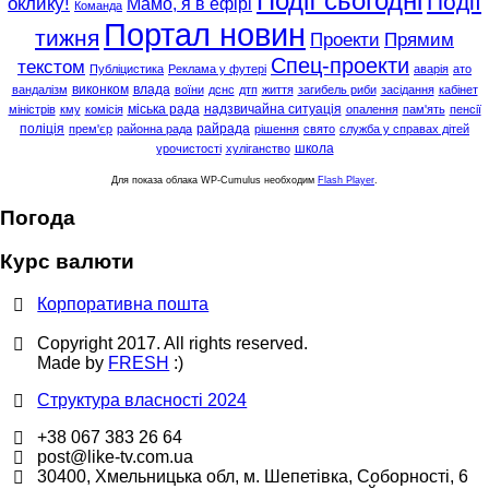
Події сьогодні
Події
оклику!
Мамо, я в ефірі
Команда
Портал новин
тижня
Проекти
Прямим
Спец-проекти
текстом
Публіцистика
Реклама у футері
аварія
ато
виконком
влада
вандалізм
воїни
дснс
дтп
життя
загибель риби
засідання
кабінет
міська рада
надзвичайна ситуація
міністрів
кму
комісія
опалення
пам'ять
пенсії
поліція
райрада
прем'єр
районна рада
рішення
свято
служба у справах дітей
школа
урочистості
хуліганство
Для показа облака WP-Cumulus необходим
Flash Player
.
Погода
Курс валюти
Корпоративна пошта
Copyright 2017. All rights reserved.
Made by
FRESH
:)
Структура власності 2024
+38 067 383 26 64
post@like-tv.com.ua
30400, Хмельницька обл, м. Шепетівка, Соборності, 6