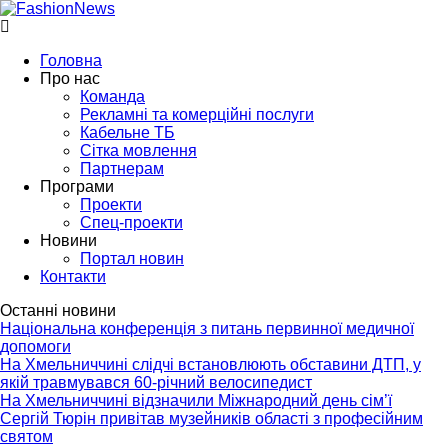
Головна
Про нас
Команда
Рекламні та комерційні послуги
Кабельне ТБ
Сітка мовлення
Партнерам
Програми
Проекти
Спец-проекти
Новини
Портал новин
Контакти
Останні новини
Національна конференція з питань первинної медичної
допомоги
На Хмельниччині слідчі встановлюють обставини ДТП, у
якій травмувався 60-річний велосипедист
На Хмельниччині відзначили Міжнародний день сім’ї
Сергій Тюрін привітав музейників області з професійним
святом