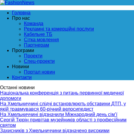
Головна
Про нас
Команда
Рекламні та комерційні послуги
Кабельне ТБ
Сітка мовлення
Партнерам
Програми
Проекти
Спец-проекти
Новини
Портал новин
Контакти
Останні новини
Національна конференція з питань первинної медичної
допомоги
На Хмельниччині слідчі встановлюють обставини ДТП, у
якій травмувався 60-річний велосипедист
На Хмельниччині відзначили Міжнародний день сім’ї
Сергій Тюрін привітав музейників області з професійним
святом
Захисників з Хмельниччини відзначено високими