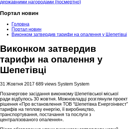
державними нагородами (посмертно)
Портал новин
Головна
Портал новин
Виконком затвердив тарифи на опалення у Шепетівці
Виконком затвердив
тарифи на опалення у
Шепетівці
31 Жовтня 2017
689 views
System System
Позачергове засідання виконкому Шепетівської міської
ради відбулось 30 жовтня. Можновладці розглянули проект
рішення «Про встановлення ТОВ “Шепетівка Енергоінвест”
тарифів на теплову енергію, її виробництво,
транспортування, постачання та послуги з
централізованого опалення».