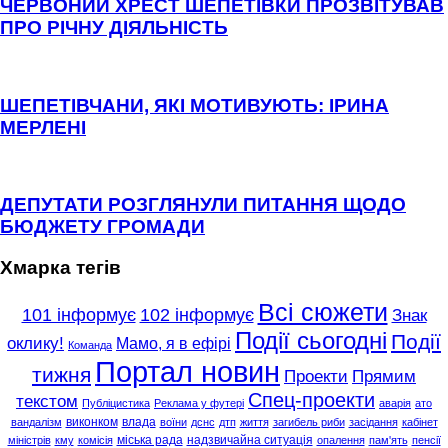
ЧЕРВОНИЙ ХРЕСТ ШЕПЕТІВКИ ПРОЗВІТУВАВ
ПРО РІЧНУ ДІЯЛЬНІСТЬ
ШЕПЕТІВЧАНИ, ЯКІ МОТИВУЮТЬ: ІРИНА
МЕРЛЕНІ
ДЕПУТАТИ РОЗГЛЯНУЛИ ПИТАННЯ ЩОДО
БЮДЖЕТУ ГРОМАДИ
Хмарка тегів
Всі сюжети
101 інформує
102 інформує
Знак
Події сьогодні
Події
оклику!
Мамо, я в ефірі
Команда
Портал новин
тижня
Проекти
Прямим
Спец-проекти
текстом
Публіцистика
Реклама у футері
аварія
ато
виконком
влада
вандалізм
воїни
дснс
дтп
життя
загибель риби
засідання
кабінет
міська рада
надзвичайна ситуація
міністрів
кму
комісія
опалення
пам'ять
пенсії