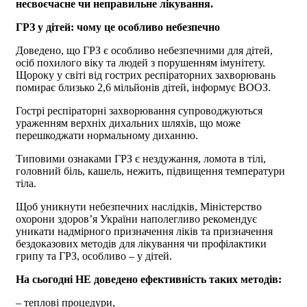
несвоєчасне чи неправильне лікування.
ГРЗ у дітей: чому це особливо небезпечно
Доведено, що ГРЗ є особливо небезпечними для дітей,
осіб похилого віку та людей з порушенням імунітету.
Щороку у світі від гострих респіраторних захворювань
помирає близько 2,6 мільйонів дітей, інформує ВООЗ.
Гострі респіраторні захворювання супроводжуються
ураженням верхніх дихальних шляхів, що може
перешкоджати нормальному диханню.
Типовими ознаками ГРЗ є нездужання, ломота в тілі,
головний біль, кашель, нежить, підвищення температури
тіла.
Щоб уникнути небезпечних наслідків, Міністерство
охорони здоров’я України наполегливо рекомендує
уникати надмірного призначення ліків та призначення
бездоказових методів для лікування чи профілактики
грипу та ГРЗ, особливо – у дітей.
На сьогодні НЕ доведено ефективність таких методів:
– теплові процедури,