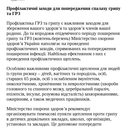
Профілактичні заходи для попередження спалаху грипу
та ГРЗ
Профілактика ГРЗ та грипу є важливим заходом для
збереження вашого здоров’я та здоров’я членів вашої
родини. До та впродовж епідемічного періоду поширення
грипу та ГРЗ (жовтень-березень) Міністерство охорони
здоров’я України наполягає на проведенні
профілактичних заходів, спрямованих на попередження
поширення інфекції. Найбільш ефективним з них є
проведення профілактичних щеплень.
Особливо важливими профілактичні щеплення для людей
із групи ризику – дітей, вагітних та породілль, осіб,
старших 65 років, осіб з ослабленим імунітетом,
онкологічними, хронічними та неврологічними (хвороби
головного та спинного мозку, церебральний параліч,
епілепсія, інсульт, розумова відсталість) захворюваннями,
ожирінням, а також медичних працівників.
Міністерство охорони здоров’я рекомендує
організовувати тимчасові пункти щеплення проти грипу
в дитячих дошкільних закладах, школах, організаціях,
установах та закладах. Це допоможе попередити