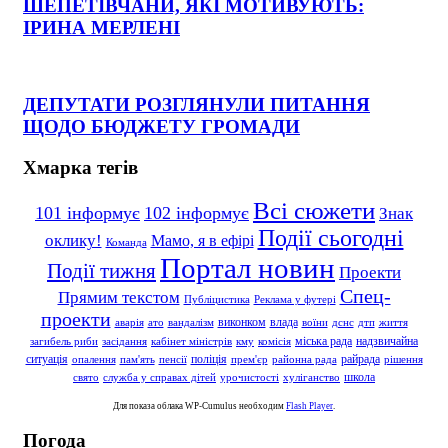
ШЕПЕТІВЧАНИ, ЯКІ МОТИВУЮТЬ:
ІРИНА МЕРЛЕНІ
ДЕПУТАТИ РОЗГЛЯНУЛИ ПИТАННЯ
ЩОДО БЮДЖЕТУ ГРОМАДИ
Хмарка тегів
Всі сюжети
101 інформує
102 інформує
Знак
Події сьогодні
оклику!
Мамо, я в ефірі
Команда
Портал новин
Події тижня
Проекти
Спец-
Прямим текстом
Публіцистика
Реклама у футері
проекти
влада
виконком
аварія
ато
вандалізм
воїни
дснс
дтп
життя
надзвичайна
міська рада
загибель риби
засідання
кабінет міністрів
кму
комісія
ситуація
поліція
райрада
опалення
пам'ять
пенсії
прем'єр
районна рада
рішення
школа
свято
служба у справах дітей
урочистості
хуліганство
Для показа облака WP-Cumulus необходим
Flash Player
.
Погода