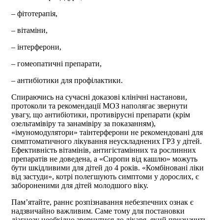
– фітотерапія,
– вітаміни,
– інтерферони,
– гомеопатичні препарати,
– антибіотики для профілактики.
Спираючись на сучасні доказові клінічні настанови,
протоколи та рекомендації МОЗ наполягає звернути
увагу, що антибіотики, противірусні препарати (крім
озельтамівіру та занамівіру за показанням),
«імуномодулятори» таінтерферони не рекомендовані для
симптоматичного лікування неускладнених ГРЗ у дітей.
Ефективність вітамінів, антигістамінних та рослинних
препаратів не доведена, а «Сиропи від кашлю» можуть
бути шкідливими для дітей до 4 років. «Комбіновані ліки
від застуди», котрі полегшують симптоми у дорослих, є
забороненими для дітей молодшого віку.
Пам’ятайте, раннє розпізнавання небезпечних ознак є
надзвичайно важливим. Саме тому для постановки
діагнозу необхідно звернутися до лікаря, який призначить