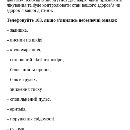
лікування та буде контролювати стан вашого здоров’я чи
здоров᾽я вашої дитини.
Телефонуйте 103, якщо з’явились небезпечні ознаки
:
– задишка,
– висипи на шкірі,
– кровохаркання,
– синюшний відтінок шкіри,
– блювання та пронос,
– біль в грудях,
– зниження тиску,
– сповільнений пульс,
– аритмія,
– порушення свідомості,
– судоми.