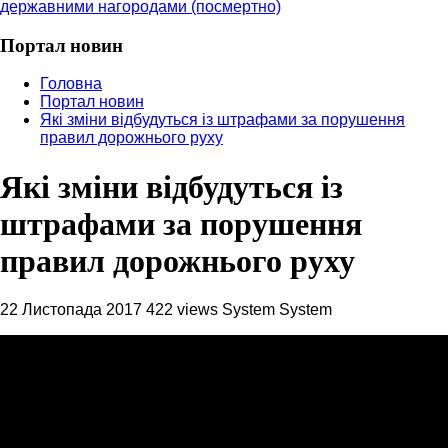
державними нагородами (посмертно)
Портал новин
Головна
Портал новин
Які зміни відбудуться із штрафами за порушення
правил дорожнього руху
Які зміни відбудуться із
штрафами за порушення
правил дорожнього руху
22 Листопада 2017
422 views
System System