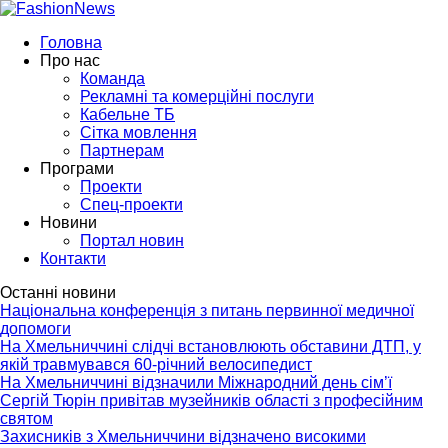
Головна
Про нас
Команда
Рекламні та комерційні послуги
Кабельне ТБ
Сітка мовлення
Партнерам
Програми
Проекти
Спец-проекти
Новини
Портал новин
Контакти
Останні новини
Національна конференція з питань первинної медичної
допомоги
На Хмельниччині слідчі встановлюють обставини ДТП, у
якій травмувався 60-річний велосипедист
На Хмельниччині відзначили Міжнародний день сім’ї
Сергій Тюрін привітав музейників області з професійним
святом
Захисників з Хмельниччини відзначено високими