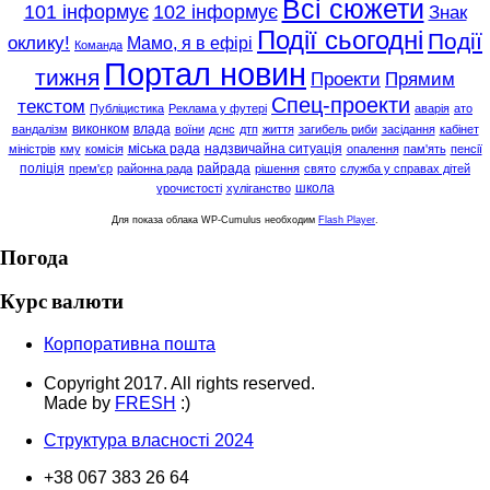
Всі сюжети
101 інформує
102 інформує
Знак
Події сьогодні
Події
оклику!
Мамо, я в ефірі
Команда
Портал новин
тижня
Проекти
Прямим
Спец-проекти
текстом
Публіцистика
Реклама у футері
аварія
ато
виконком
влада
вандалізм
воїни
дснс
дтп
життя
загибель риби
засідання
кабінет
міська рада
надзвичайна ситуація
міністрів
кму
комісія
опалення
пам'ять
пенсії
поліція
райрада
прем'єр
районна рада
рішення
свято
служба у справах дітей
школа
урочистості
хуліганство
Для показа облака WP-Cumulus необходим
Flash Player
.
Погода
Курс валюти
Корпоративна пошта
Copyright 2017. All rights reserved.
Made by
FRESH
:)
Структура власності 2024
+38 067 383 26 64