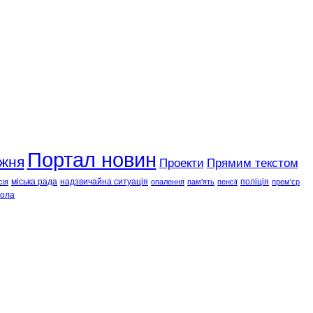
Портал новин
ижня
Проекти
Прямим текстом
міська рада
надзвичайна ситуація
поліція
сія
опалення
пам'ять
пенсії
прем'єр
ола