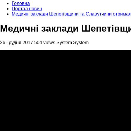
Головна
Портал новин
Медичні заклади Шепетівщини та Славутчини отримали
Медичні заклади Шепетівщи
26 Грудня 2017
504 views
System System