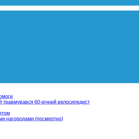
помоги
ій травмувався 60-річний велосипедист
вятом
ми нагородами (посмертно)