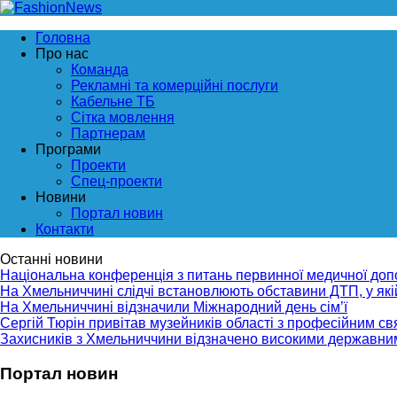
Головна
Про нас
Команда
Рекламні та комерційні послуги
Кабельне ТБ
Сітка мовлення
Партнерам
Програми
Проекти
Спец-проекти
Новини
Портал новин
Контакти
Останні новини
Національна конференція з питань первинної медичної до
На Хмельниччині слідчі встановлюють обставини ДТП, у як
На Хмельниччині відзначили Міжнародний день сім’ї
Сергій Тюрін привітав музейників області з професійним с
Захисників з Хмельниччини відзначено високими державни
Портал новин