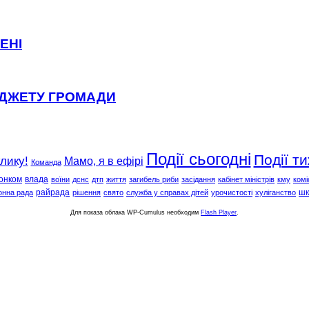
ЕНІ
ЮДЖЕТУ ГРОМАДИ
Події сьогодні
Події т
клику!
Мамо, я в ефірі
Команда
онком
влада
воїни
дснс
дтп
життя
загибель риби
засідання
кабінет міністрів
кму
комі
райрада
шк
онна рада
рішення
свято
служба у справах дітей
урочистості
хуліганство
Для показа облака WP-Cumulus необходим
Flash Player
.