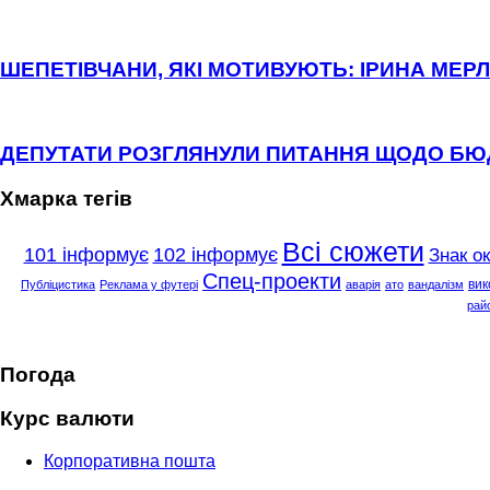
ШЕПЕТІВЧАНИ, ЯКІ МОТИВУЮТЬ: ІРИНА МЕРЛ
ДЕПУТАТИ РОЗГЛЯНУЛИ ПИТАННЯ ЩОДО Б
Хмарка тегів
Всі сюжети
101 інформує
102 інформує
Знак о
Спец-проекти
вик
Публіцистика
Реклама у футері
аварія
ато
вандалізм
рай
Погода
Курс валюти
Корпоративна пошта