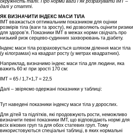
окружність талії. Про норми ваги і як розрахувати ІМТ –
далі у статті.
ЯК ВИЗНАЧИТИ ІНДЕКС МАСИ ТІЛА
ІМТ вважається оптимальним показником для оцінки
розмірів тіла (ваги та зросту), які дозволяють оцінити ризики
для здоров’я. Показники ІМТ в межах норми свідчать про
низький ризк серцево-судинних захворювань та діабету.
Індекс маси тіла розраховується шляхом ділення маси тіла
(у кілограмах) на квадрат росту (у метрах квадратних).
Наприклад, визначимо індекс маси тіла для людини, яка
важить 60 кг при зрості 170 см:
ІМТ = 65 / 1,7×1,7 = 22,5
Далі – звіряємо одержані показники у таблиці:
Тут наведені показники індексу маси тіла у дорослих.
Для дітей та підлітків, які продовжують рости, неможливо
визначити певні показники ІМТ, що відповідають нормі для
всіх вікових груп та для обох статевих груп. Тому
використовуються спеціальні таблиці, в яких нормальні