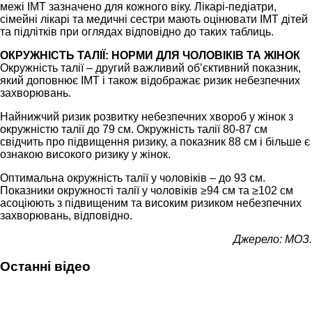
межі ІМТ зазначено для кожного віку. Лікарі-педіатри,
сімейні лікарі та медичні сестри мають оцінювати ІМТ дітей
та підлітків при оглядах відповідно до таких таблиць.
ОКРУЖНІСТЬ ТАЛІЇ: НОРМИ ДЛЯ ЧОЛОВІКІВ ТА ЖІНОК
Окружність талії – другий важливий об’єктивний показник,
який доповнює ІМТ і також відображає ризик небезпечних
захворювань.
Найнижчий ризик розвитку небезпечних хвороб у жінок з
окружністю талії до 79 см. Окружність талії 80-87 см
свідчить про підвищення ризику, а показник 88 см і більше є
ознакою високого ризику у жінок.
Оптимальна окружність талії у чоловіків – до 93 см.
Показники окружності талії у чоловіків ≥94 см та ≥102 см
асоціюють з підвищеним та високим ризиком небезпечних
захворювань, відповідно.
Джерело: МОЗ.
Останні відео