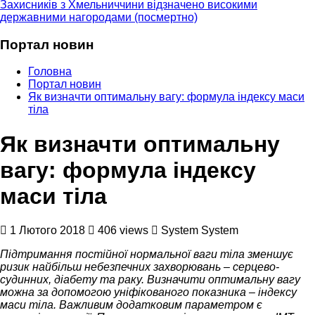
Захисників з Хмельниччини відзначено високими
державними нагородами (посмертно)
Портал новин
Головна
Портал новин
Як визначти оптимальну вагу: формула індексу маси
тіла
Як визначти оптимальну
вагу: формула індексу
маси тіла
1 Лютого 2018
406 views
System System
Підтримання постійної нормальної ваги тіла зменшує
ризик найбільш небезпечних захворювань – серцево-
судинних, діабету та раку. Визначити оптимальну вагу
можна за допомогою уніфікованого показника – індексу
маси тіла. Важливим додатковим параметром є