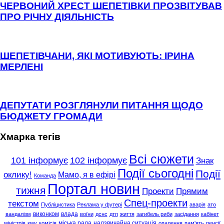
ЧЕРВОНИЙ ХРЕСТ ШЕПЕТІВКИ ПРОЗВІТУВАВ
ПРО РІЧНУ ДІЯЛЬНІСТЬ
ШЕПЕТІВЧАНИ, ЯКІ МОТИВУЮТЬ: ІРИНА
МЕРЛЕНІ
ДЕПУТАТИ РОЗГЛЯНУЛИ ПИТАННЯ ЩОДО
БЮДЖЕТУ ГРОМАДИ
Хмарка тегів
Всі сюжети
101 інформує
102 інформує
Знак
Події сьогодні
Події
оклику!
Мамо, я в ефірі
Команда
Портал новин
тижня
Проекти
Прямим
Спец-проекти
текстом
Публіцистика
Реклама у футері
аварія
ато
виконком
влада
вандалізм
воїни
дснс
дтп
життя
загибель риби
засідання
кабінет
міська рада
надзвичайна ситуація
міністрів
кму
комісія
опалення
пам'ять
пенсії