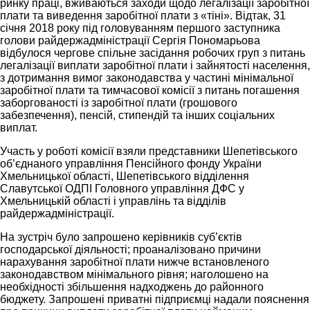
ринку праці, вживаються заходи щодо легалізації заробітної
плати та виведення заробітної плати з «тіні». Відтак, 31
січня 2018 року під головуванням першого заступника
голови райдержадміністрації Сергія Пономарьова
відбулося чергове спільне засідання робочих груп з питань
легалізації виплати заробітної плати і зайнятості населення,
з дотримання вимог законодавства у частині мінімальної
заробітної плати та тимчасової комісії з питань погашення
заборгованості із заробітної плати (грошового
забезпечення), пенсій, стипендій та інших соціальних
виплат.
Участь у роботі комісії взяли представники Шепетівського
об’єднаного управління Пенсійного фонду України
Хмельницької області, Шепетівського відділення
Славутської ОДПІ Головного управління ДФС у
Хмельницькій області і управлінь та відділів
райдержадміністрації.
На зустріч було запрошено керівників суб’єктів
господарської діяльності; проаналізовано причини
нарахування заробітної плати нижче встановленого
законодавством мінімального рівня; наголошено на
необхідності збільшення надходжень до районного
бюджету. Запрошені приватні підприємці надали пояснення