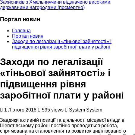
Захисників з Хмельниччини відзначено високими
державними нагородами (посмертно)
Портал новин
Головна
Портал новин
Заходи по легалізації «тіньової зайнятості» і
підвищення рівня заробітної плати у районі
Заходи по легалізації
«тіньової зайнятості» і
підвищення рівня
заробітної плати у районі
1 Лютого 2018
595 views
System System
Завдяки активній позиції та діяльності місцевої влади в
Шепетівському районі постійно проводиться робота,
спрямована на становлення та розвиток цивілізованого