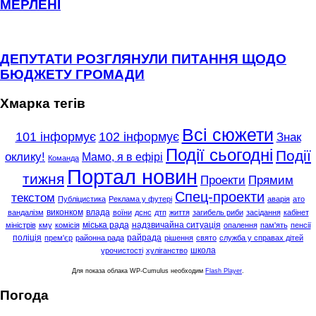
МЕРЛЕНІ
ДЕПУТАТИ РОЗГЛЯНУЛИ ПИТАННЯ ЩОДО
БЮДЖЕТУ ГРОМАДИ
Хмарка тегів
Всі сюжети
101 інформує
102 інформує
Знак
Події сьогодні
Події
оклику!
Мамо, я в ефірі
Команда
Портал новин
тижня
Проекти
Прямим
Спец-проекти
текстом
Публіцистика
Реклама у футері
аварія
ато
виконком
влада
вандалізм
воїни
дснс
дтп
життя
загибель риби
засідання
кабінет
міська рада
надзвичайна ситуація
міністрів
кму
комісія
опалення
пам'ять
пенсії
поліція
райрада
прем'єр
районна рада
рішення
свято
служба у справах дітей
школа
урочистості
хуліганство
Для показа облака WP-Cumulus необходим
Flash Player
.
Погода