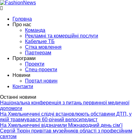
Головна
Про нас
Команда
Рекламні та комерційні послуги
Кабельне ТБ
Сітка мовлення
Партнерам
Програми
Проекти
Спец-проекти
Новини
Портал новин
Контакти
Останні новини
Національна конференція з питань первинної медичної
допомоги
На Хмельниччині слідчі встановлюють обставини ДТП, у
якій травмувався 60-річний велосипедист
На Хмельниччині відзначили Міжнародний день сім’ї
Сергій Тюрін привітав музейників області з професійним
святом