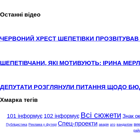
Останні відео
ЧЕРВОНИЙ ХРЕСТ ШЕПЕТІВКИ ПРОЗВІТУВАВ 
ШЕПЕТІВЧАНИ, ЯКІ МОТИВУЮТЬ: ІРИНА МЕРЛ
ДЕПУТАТИ РОЗГЛЯНУЛИ ПИТАННЯ ЩОДО Б
Хмарка тегів
Всі сюжети
101 інформує
102 інформує
Знак о
Спец-проекти
вик
Публіцистика
Реклама у футері
аварія
ато
вандалізм
рай