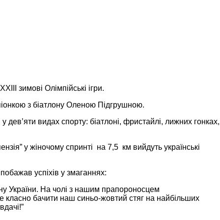
и
ІІІ зимові Олімпійські ігри.
мпіонкою з біатлону Оленою Підгрушною.
у дев’яти видах спорту: біатлоні, фристайлі, лижних гонках,
нзія” у жіночому спринті на 7,5 км вийдуть українські
 побажав успіхів у змаганнях:
рну України. На чолі з нашим прапороносцем
же класно бачити наш синьо-жовтий стяг на найбільших
вдачі!”