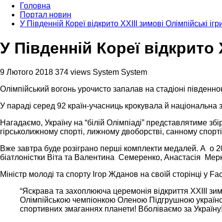
Головна
Портал новин
У Південній Кореї відкрито ХХІІІ зимові Олімпійські ігр
У Південній Кореї відкрито 
9 Лютого 2018
374 views
System System
Олімпійський вогонь урочисто запалав на стадіоні південно
У параді серед 92 країн-учасниць крокувала й національна
Нагадаємо, Україну на “білій Олімпіаді” представлятиме збір
гірськолижному спорті, лижному двоборстві, санному спорті,
Вже завтра буде розіграно перші комплекти медалей. А о 20:
біатлоністки Віта та Валентина Семеренко, Анастасія Мер
Міністр молоді та спорту Ігор Жданов на своїй сторінці у Fa
“Яскрава та захоплююча церемонія відкриття XXIII зим
Олімпійською чемпіонкою Оленою Підгрушною українськ
спортивних змаганнях планети! Вболіваємо за Україну!