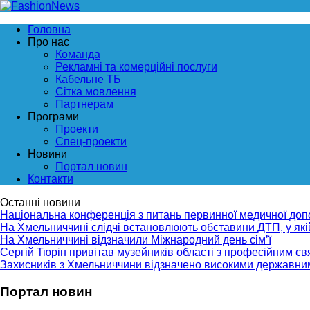
Головна
Про нас
Команда
Рекламні та комерційні послуги
Кабельне ТБ
Сітка мовлення
Партнерам
Програми
Проекти
Спец-проекти
Новини
Портал новин
Контакти
Останні новини
Національна конференція з питань первинної медичної до
На Хмельниччині слідчі встановлюють обставини ДТП, у як
На Хмельниччині відзначили Міжнародний день сім’ї
Сергій Тюрін привітав музейників області з професійним с
Захисників з Хмельниччини відзначено високими державни
Портал новин