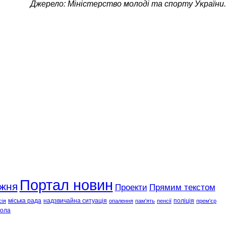
Джерело: Міністерство молоді та спорту України.
Портал новин
ижня
Проекти
Прямим текстом
міська рада
надзвичайна ситуація
поліція
сія
опалення
пам'ять
пенсії
прем'єр
ола