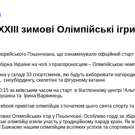
и
ХХІІІ зимові Олімпійські ігр
корейського Пхьончхана, що ознаменувало офіційний старт ХХ
 збірна України на чолі з прапороносцем – Олімпійською че
на у складі 33 спортсменів, які будуть виборювати нагороди 
 сноубордингу, скелетоні та фігурному катанні.
15 за київським часом на старт в біатлонному центрі “Альпе
кушина та Ірина Варвинець.
cebook привітав олімпійців з початком цього свята спорту та
ових Олімпійських ігор у Пхьончхані. Особливо горді за збі
і олімпійці взяли участь у традиційному параді країн. Як 
 Бажаємо нашим олімпійцям всіляких успіхів та спортивної 