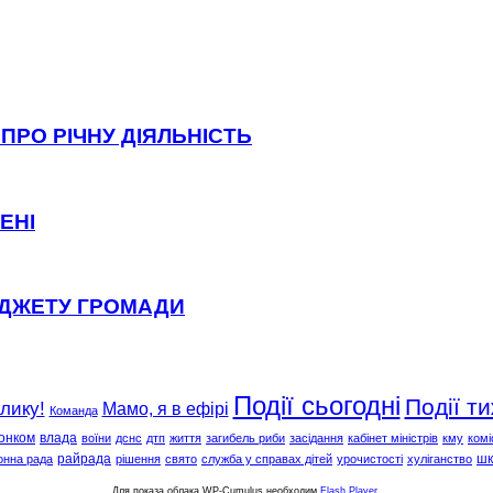
ПРО РІЧНУ ДІЯЛЬНІСТЬ
ЕНІ
ЮДЖЕТУ ГРОМАДИ
Події сьогодні
Події т
клику!
Мамо, я в ефірі
Команда
онком
влада
воїни
дснс
дтп
життя
загибель риби
засідання
кабінет міністрів
кму
комі
райрада
шк
онна рада
рішення
свято
служба у справах дітей
урочистості
хуліганство
Для показа облака WP-Cumulus необходим
Flash Player
.