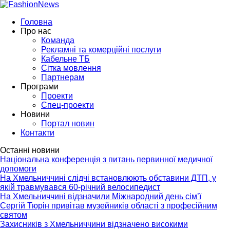
Головна
Про нас
Команда
Рекламні та комерційні послуги
Кабельне ТБ
Сітка мовлення
Партнерам
Програми
Проекти
Спец-проекти
Новини
Портал новин
Контакти
Останні новини
Національна конференція з питань первинної медичної
допомоги
На Хмельниччині слідчі встановлюють обставини ДТП, у
якій травмувався 60-річний велосипедист
На Хмельниччині відзначили Міжнародний день сім’ї
Сергій Тюрін привітав музейників області з професійним
святом
Захисників з Хмельниччини відзначено високими