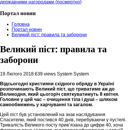
державними нагородами (посмертно)
Портал новин
Головна
Портал новин
Великий піст: правила та заборони
Великий піст: правила та
заборони
19 Лютого 2018
639 views
System System
Відсьогодні християни східного обряду в Україні
розпочинають Великий піст, що триватиме аж до
Великодня, який цьогоріч святкуватимуть 8 квітня.
Головне у цей час – очищення тіла і душі – шляхом
самообмежень у харчуванні та загалом.
Цей піст був установлений на знак наслідування
Спасителю, який постився 40 днів, перебуваючи у пустелі.
Тривалість Великого посту прив’язана до цифри 40, хоча