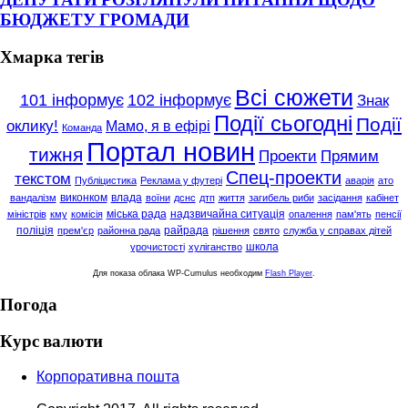
БЮДЖЕТУ ГРОМАДИ
Хмарка тегів
Всі сюжети
101 інформує
102 інформує
Знак
Події сьогодні
Події
оклику!
Мамо, я в ефірі
Команда
Портал новин
тижня
Проекти
Прямим
Спец-проекти
текстом
Публіцистика
Реклама у футері
аварія
ато
виконком
влада
вандалізм
воїни
дснс
дтп
життя
загибель риби
засідання
кабінет
міська рада
надзвичайна ситуація
міністрів
кму
комісія
опалення
пам'ять
пенсії
поліція
райрада
прем'єр
районна рада
рішення
свято
служба у справах дітей
школа
урочистості
хуліганство
Для показа облака WP-Cumulus необходим
Flash Player
.
Погода
Курс валюти
Корпоративна пошта