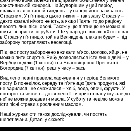
фактично вона залежить від правил обчислення у певній
християнській конфесії. Найсуворішим у цей період
вважається останній тиждень – у народі його називають
Страсним. У п’ятницю цього тижня – так звану Страсну –
дехто взагалі нічого не їсть, а якщо і їдять, то до раціону
вносять лиш пісні овочі. Також у цю п’ятницю не можна ні
шити, ні прясти, ні рубати. Ще у народі є вислів «Хто співає
в Страсну п’ятницю, той на Великдень плакати буде» – під
заборону потрапляють веселощі.
Під час посту заборонено вживати м’ясо, молоко, яйця, не
можна пити спиртне. Рибу дозволяється їсти лише двічі – у
Вербну неділю (1 квітня) і на Благовіщення Пресвятої
Богородиці(7 квітня), решту часу – зась.
Виділено певні правила харчування у період Великого
посту. В понеділок, середу та п’ятницю їдять продукти, які
не варилися і не смажилися – хліб, вода, овочі, фрукти. У
вівторок та четвер – дозволено їсти приготовану їжу, але до
неї не можна додавати масла. У суботу та неділю можна
їсти пісні страви з рослинним маслом.
Наші журналісти також досліджували, чи постять
шепетівчани. Деталі у сюжеті: