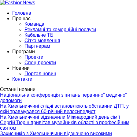
Головна
Про нас
Команда
Рекламні та комерційні послуги
Кабельне ТБ
Сітка мовлення
Партнерам
Програми
Проекти
Спец-проекти
Новини
Портал новин
Контакти
Останні новини
Національна конференція з питань первинної медичної
допомоги
На Хмельниччині слідчі встановлюють обставини ДТП, у
якій травмувався 60-річний велосипедист
На Хмельниччині відзначили Міжнародний день сім’ї
Сергій Тюрін привітав музейників області з професійним
святом
Захисників з Хмельниччини відзначено високими