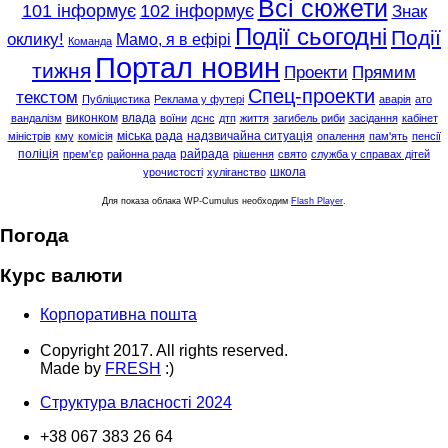
Всі сюжети
101 інформує
102 інформує
Знак
Події сьогодні
Події
оклику!
Мамо, я в ефірі
Команда
Портал новин
тижня
Проекти
Прямим
Спец-проекти
текстом
Публіцистика
Реклама у футері
аварія
ато
виконком
влада
вандалізм
воїни
дснс
дтп
життя
загибель риби
засідання
кабінет
міська рада
надзвичайна ситуація
міністрів
кму
комісія
опалення
пам'ять
пенсії
поліція
райрада
прем'єр
районна рада
рішення
свято
служба у справах дітей
школа
урочистості
хуліганство
Для показа облака WP-Cumulus необходим
Flash Player
.
Погода
Курс валюти
Корпоративна пошта
Copyright 2017. All rights reserved.
Made by
FRESH
:)
Структура власності 2024
+38 067 383 26 64