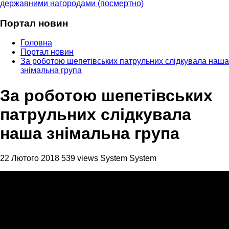
державними нагородами (посмертно)
Портал новин
Головна
Портал новин
За роботою шепетівських патрульних слідкувала наша
знімальна група
За роботою шепетівських
патрульних слідкувала
наша знімальна група
22 Лютого 2018
539 views
System System