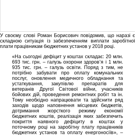
У своєму слові Роман Борисович повідомив, що наразі є
складною ситуація із забезпеченням виплати заробітної
плати працівникам бюджетних установ у 2018 році.
«На сьогодні дефіцит у коштах складає: 20 млн.
693 тис. грн. – галузь охорони здоров’я і 1 млн.
935 тис. грн. – галузь освіти. Поряд з тим, не
потрібно забувати про оплату комунальних
послуг, оновлення медичного обладнання та
устаткування, закупівлю препаратів для
ветеранів Другої Світової війни, учасників
бойових дій, проведення ремонтних робіт та ін.
Тому необхідно напрацювати та здійснити ряд
заходів щодо наповнення місцевих бюджетів,
дотримання жорсткого режиму економії
бюджетних коштів, реалізація яких забезпечить
покриття наявного дефіциту в коштах у
поточному році на заробітну плату працівників
бюджетних установ та оплату енергоносіїв», –