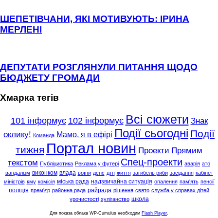
ШЕПЕТІВЧАНИ, ЯКІ МОТИВУЮТЬ: ІРИНА
МЕРЛЕНІ
ДЕПУТАТИ РОЗГЛЯНУЛИ ПИТАННЯ ЩОДО
БЮДЖЕТУ ГРОМАДИ
Хмарка тегів
Всі сюжети
101 інформує
102 інформує
Знак
Події сьогодні
Події
оклику!
Мамо, я в ефірі
Команда
Портал новин
тижня
Проекти
Прямим
Спец-проекти
текстом
Публіцистика
Реклама у футері
аварія
ато
виконком
влада
вандалізм
воїни
дснс
дтп
життя
загибель риби
засідання
кабінет
міська рада
надзвичайна ситуація
міністрів
кму
комісія
опалення
пам'ять
пенсії
поліція
райрада
прем'єр
районна рада
рішення
свято
служба у справах дітей
школа
урочистості
хуліганство
Для показа облака WP-Cumulus необходим
Flash Player
.