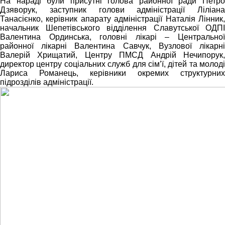
На нараді були присутні голова районної ради Петро
Дзяворук, заступник голови адміністрації Ліліана
Танасієнко, керівник апарату адміністрації Наталія Лінник,
начальник Шепетівського відділення Славутської ОДПІ
Валентина Ординська, головні лікарі – Центральної
районної лікарні Валентина Савчук, Вузлової лікарні
Валерій Хрищатий, Центру ПМСД Андрій Нечипорук,
директор центру соціальних служб для сім’ї, дітей та молоді
Лариса Романець, керівники окремих структурних
підрозділів адміністрації.