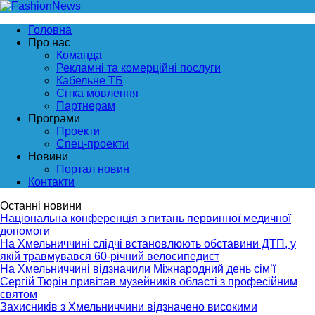
Головна
Про нас
Команда
Рекламні та комерційні послуги
Кабельне ТБ
Сітка мовлення
Партнерам
Програми
Проекти
Спец-проекти
Новини
Портал новин
Контакти
Останні новини
Національна конференція з питань первинної медичної
допомоги
На Хмельниччині слідчі встановлюють обставини ДТП, у
якій травмувався 60-річний велосипедист
На Хмельниччині відзначили Міжнародний день сім’ї
Сергій Тюрін привітав музейників області з професійним
святом
Захисників з Хмельниччини відзначено високими