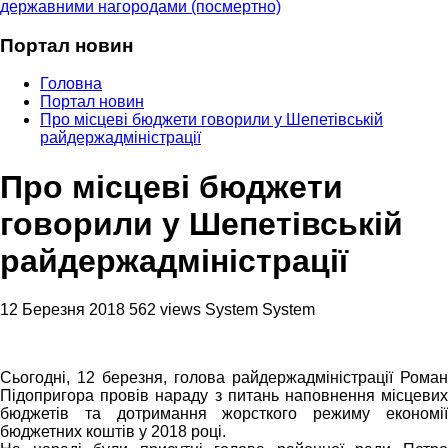
державними нагородами (посмертно)
Портал новин
Головна
Портал новин
Про місцеві бюджети говорили у Шепетівській
райдержадміністрації
Про місцеві бюджети
говорили у Шепетівській
райдержадміністрації
12 Березня 2018
562 views
System System
Сьогодні, 12 березня, голова райдержадміністрації Роман
Підопригора провів нараду з питань наповнення місцевих
бюджетів та дотримання жорсткого режиму економії
бюджетних коштів у 2018 році.