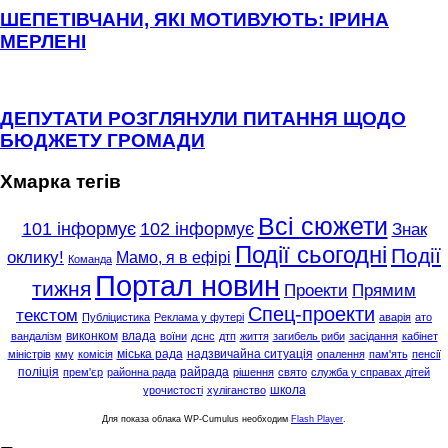
ШЕПЕТІВЧАНИ, ЯКІ МОТИВУЮТЬ: ІРИНА
МЕРЛЕНІ
ДЕПУТАТИ РОЗГЛЯНУЛИ ПИТАННЯ ЩОДО
БЮДЖЕТУ ГРОМАДИ
Хмарка тегів
Всі сюжети
101 інформує
102 інформує
Знак
Події сьогодні
Події
оклику!
Мамо, я в ефірі
Команда
Портал новин
тижня
Проекти
Прямим
Спец-проекти
текстом
Публіцистика
Реклама у футері
аварія
ато
виконком
влада
вандалізм
воїни
дснс
дтп
життя
загибель риби
засідання
кабінет
міська рада
надзвичайна ситуація
міністрів
кму
комісія
опалення
пам'ять
пенсії
поліція
райрада
прем'єр
районна рада
рішення
свято
служба у справах дітей
школа
урочистості
хуліганство
Для показа облака WP-Cumulus необходим
Flash Player
.