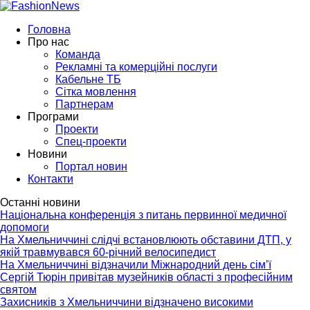
Головна
Про нас
Команда
Рекламні та комерційні послуги
Кабельне ТБ
Сітка мовлення
Партнерам
Програми
Проекти
Спец-проекти
Новини
Портал новин
Контакти
Останні новини
Національна конференція з питань первинної медичної
допомоги
На Хмельниччині слідчі встановлюють обставини ДТП, у
якій травмувався 60-річний велосипедист
На Хмельниччині відзначили Міжнародний день сім’ї
Сергій Тюрін привітав музейників області з професійним
святом
Захисників з Хмельниччини відзначено високими