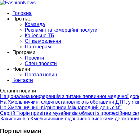
Головна
Про нас
Команда
Рекламні та комерційні послуги
Кабельне ТБ
Сітка мовлення
Партнерам
Програми
Проекти
Спец-проекти
Новини
Портал новин
Контакти
Останні новини
Національна конференція з питань первинної медичної до
На Хмельниччині слідчі встановлюють обставини ДТП, у як
На Хмельниччині відзначили Міжнародний день сім’ї
Сергій Тюрін привітав музейників області з професійним с
Захисників з Хмельниччини відзначено високими державни
Портал новин