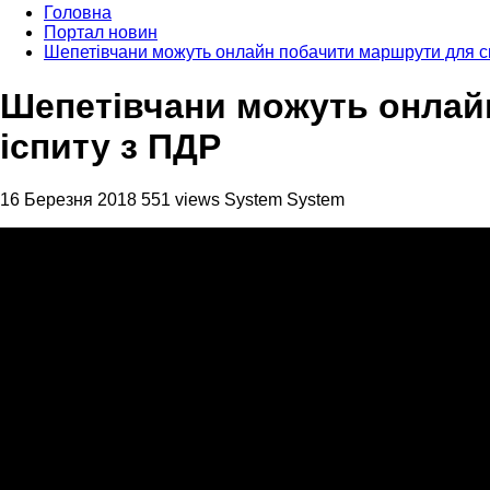
Головна
Портал новин
Шепетівчани можуть онлайн побачити маршрути для ск
Шепетівчани можуть онлай
іспиту з ПДР
16 Березня 2018
551 views
System System