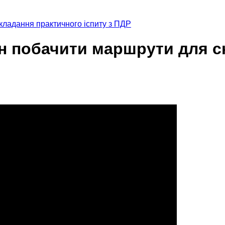
ладання практичного іспиту з ПДР
н побачити маршрути для с