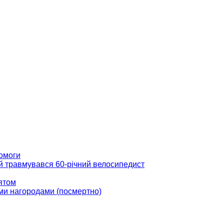
помоги
ій травмувався 60-річний велосипедист
вятом
ми нагородами (посмертно)