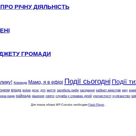
ПРО РІЧНУ ДІЯЛЬНІСТЬ
ЕНІ
ЮДЖЕТУ ГРОМАДИ
Події сьогодні
Події т
клику!
Мамо, я в ефірі
Команда
онком
влада
воїни
дснс
дтп
життя
загибель риби
засідання
кабінет міністрів
кму
комі
райрада
шк
онна рада
рішення
свято
служба у справах дітей
урочистості
хуліганство
Для показа облака WP-Cumulus необходим
Flash Player
.