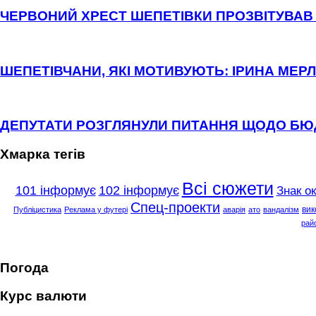
ЧЕРВОНИЙ ХРЕСТ ШЕПЕТІВКИ ПРОЗВІТУВАВ 
ШЕПЕТІВЧАНИ, ЯКІ МОТИВУЮТЬ: ІРИНА МЕРЛ
ДЕПУТАТИ РОЗГЛЯНУЛИ ПИТАННЯ ЩОДО Б
Хмарка тегів
Всі сюжети
101 інформує
102 інформує
Знак о
Спец-проекти
вик
Публіцистика
Реклама у футері
аварія
ато
вандалізм
рай
Погода
Курс валюти