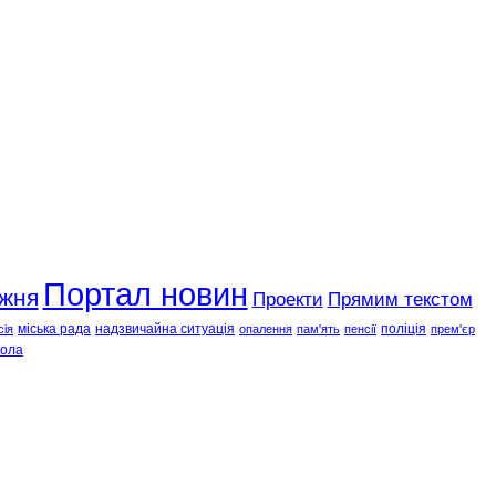
Портал новин
ижня
Проекти
Прямим текстом
міська рада
надзвичайна ситуація
поліція
сія
опалення
пам'ять
пенсії
прем'єр
ола