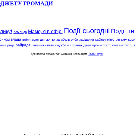
ЮДЖЕТУ ГРОМАДИ
Події сьогодні
Події т
клику!
Мамо, я в ефірі
Команда
онком
влада
воїни
дснс
дтп
життя
загибель риби
засідання
кабінет міністрів
кму
комі
райрада
шк
онна рада
рішення
свято
служба у справах дітей
урочистості
хуліганство
Для показа облака WP-Cumulus необходим
Flash Player
.