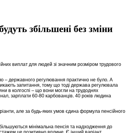
удуть збільшені без зміни
сійних виплат для людей зі значним розміром трудового
іло – державного регулювання практично не було. А
иникають запитання, тому що тоді держава регулювала
яни в колгоспі – що вони могли на трудоднях
онал, зарплати 60-80 карбованців. 40 років людина
аріанти, але за будь-яких умов єдина формула пенсійного
збільшуються мінімальна пенсія та надходження до
 стажем це позитивно вплине. Є інший варіант,