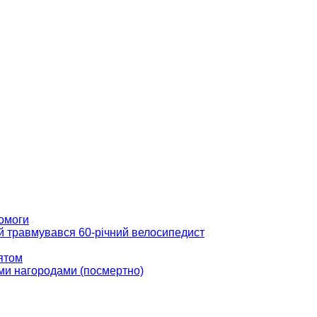
помоги
ій травмувався 60-річний велосипедист
вятом
ми нагородами (посмертно)