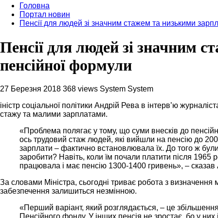
Головна
Портал новин
Пенсії для людей зі значним стажем та низькими зарп
Пенсії для людей зі значним с
пенсійної формули
27 Березня 2018
368 views
System System
іністр соціальної політики Андрій Рева в інтерв’ю журналі
стажу та малими зарплатами.
«Проблема полягає у тому, що суми внесків до пенсійн
ось трудовий стаж людей, які вийшли на пенсію до 200
зарплати – фактично встановлювала їх. До того ж бул
заробити? Навіть, коли їм почали платити після 1965 
працювала і має пенсію 1300-1400 гривень», – сказав 
За словами Міністра, сьогодні триває робота з визначення 
забезпечення залишиться незмінною.
«Перший варіант, який розглядається, – це збільшенн
Пенсійного фонду. У інших пенсія не зростає, бо у них