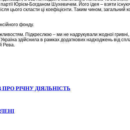
артії Юрієм-Богданом Шухевичем. Його ідея – взяти існуюч
 після цього скласти ці коефіцієнти. Таким чином, загальний
нсійного фонду.
ливостям. Підкреслюю – ми не надрукували жодної гривні,
й Україна здійснила в рамках додаткових надходжень від сп
й Рева.
 ПРО РІЧНУ ДІЯЛЬНІСТЬ
РЛЕНІ