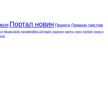
Портал новин
ижня
Проекти
Прямим текстом
міська рада
надзвичайна ситуація
поліція
сія
опалення
пам'ять
пенсії
прем'єр
ола