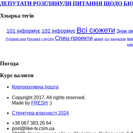
ДЕПУТАТИ РОЗГЛЯНУЛИ ПИТАННЯ ЩОДО Б
Хмарка тегів
Всі сюжети
101 інформує
102 інформує
Знак о
Спец-проекти
вик
Публіцистика
Реклама у футері
аварія
ато
вандалізм
рай
Погода
Курс валюти
Корпоративна пошта
Copyright 2017. All rights reserved.
Made by
FRESH
:)
Структура власності 2024
+38 067 383 26 64
post@like-tv.com.ua