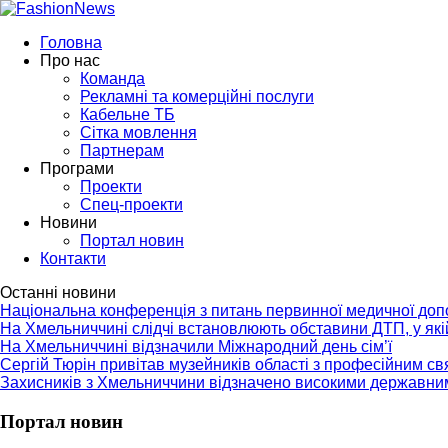
Головна
Про нас
Команда
Рекламні та комерційні послуги
Кабельне ТБ
Сітка мовлення
Партнерам
Програми
Проекти
Спец-проекти
Новини
Портал новин
Контакти
Останні новини
Національна конференція з питань первинної медичної до
На Хмельниччині слідчі встановлюють обставини ДТП, у як
На Хмельниччині відзначили Міжнародний день сім’ї
Сергій Тюрін привітав музейників області з професійним с
Захисників з Хмельниччини відзначено високими державни
Портал новин