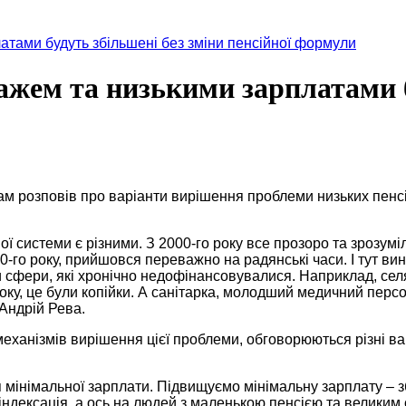
латами будуть збільшені без зміни пенсійної формули
тажем та низькими зарплатами б
стам розповів про варіанти вирішення проблеми низьких пен
ої системи є різними. З 2000-го року все прозоро та зрозум
0-го року, прийшовся переважно на радянські часи. І тут в
и сфери, які хронічно недофінансовувалися. Наприклад, сел
року, це були копійки. А санітарка, молодший медичний перс
Андрій Рева.
механізмів вирішення цієї проблеми, обговорюються різні в
я мінімальної зарплати. Підвищуємо мінімальну зарплату – 
 індексація, а ось на людей з маленькою пенсією та великим