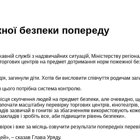
ної безпеки попереду
вній службі з надзвичайних ситуацій, Міністерству регіона
торгових центрів на предмет дотримання норм пожежної безп
ія, загинули діти. Хотів би висловити співчуття родичам за
я цього потрібна система контролю.
сця скупчення людей на предмет безпеки, але очевидно, щ
почати масштабну перевірку торгових центрів, кінотеатрів, шк
ладів зазвичай в гонитві за збагаченням використовують кож
акладів і зробіть все, аби підвищити рівень безпеки».
ірок і вже за місяць озвучити результати попередніх переві
ей», – сказав Глава Уряду.