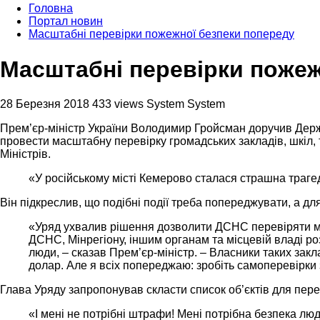
Головна
Портал новин
Масштабні перевірки пожежної безпеки попереду
Масштабні перевірки пожеж
28 Березня 2018
433 views
System System
Прем’єр-міністр України Володимир Гройсман доручив Держа
провести масштабну перевірку громадських закладів, шкіл, 
Міністрів.
«У російському місті Кемерово сталася страшна трагед
Він підкреслив, що подібні події треба попереджувати, а дл
«Уряд ухвалив рішення дозволити ДСНС перевіряти мі
ДСНС, Мінрегіону, іншим органам та місцевій владі роз
люди, – сказав Прем’єр-міністр. – Власники таких зак
долар. Але я всіх попереджаю: зробіть самоперевірки з
Глава Уряду запропонував скласти список об’єктів для перев
«І мені не потрібні штрафи! Мені потрібна безпека люд