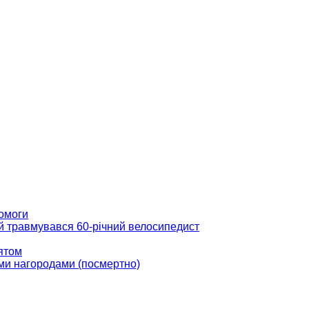
помоги
ій травмувався 60-річний велосипедист
вятом
ми нагородами (посмертно)