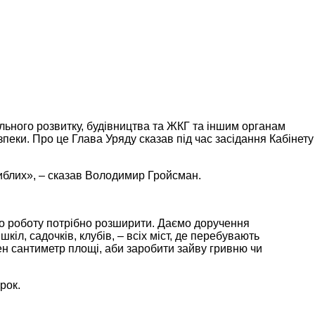
льного розвитку, будівництва та ЖКГ та іншим органам
еки. Про це Глава Уряду сказав під час засідання Кабінету
гиблих», – сказав Володимир Гройсман.
о роботу потрібно розширити. Даємо доручення
іл, садочків, клубів, – всіх міст, де перебувають
ен сантиметр площі, аби заробити зайву гривню чи
рок.