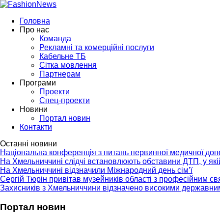
Головна
Про нас
Команда
Рекламні та комерційні послуги
Кабельне ТБ
Сітка мовлення
Партнерам
Програми
Проекти
Спец-проекти
Новини
Портал новин
Контакти
Останні новини
Національна конференція з питань первинної медичної до
На Хмельниччині слідчі встановлюють обставини ДТП, у як
На Хмельниччині відзначили Міжнародний день сім’ї
Сергій Тюрін привітав музейників області з професійним с
Захисників з Хмельниччини відзначено високими державни
Портал новин