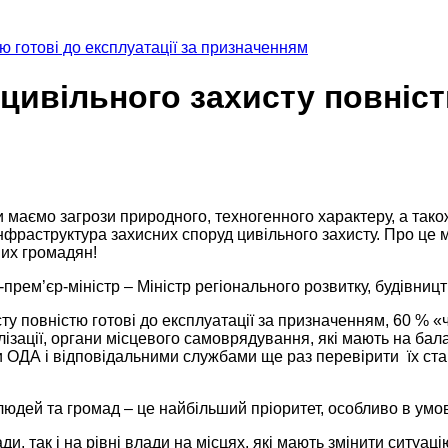
ю готові до експлуатації за призначенням
ивільного захисту повністю
оли маємо загрози природного, техногенного характеру, а так
 інфраструктура захисних споруд цивільного захисту. Про це 
ших громадян!
рем’єр-міністр – Міністр регіонального розвитку, будівницт
 повністю готові до експлуатації за призначенням, 60 % «ча
зації, органи місцевого самоврядування, які мають на балан
ДА і відповідальними службами ще раз перевірити їх стан 
юдей та громад – це найбільший пріоритет, особливо в умова
и, так і на рівні влади на місцях, які мають змінити ситуа