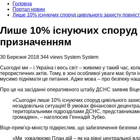
Головна
Портал новин
Лише 10% існуючих споруд цивільного захисту повніст
Лише 10% існуючих споруд ц
призначенням
30 Березня 2018
344 views
System System
Сьогодні ми – і Україна і весь світ – живемо у такий час, к
терористичних актів. Тому, в зоні особливої уваги має бути
мусимо піднімати це питання. Адже мова – про безпеку на
Про це на засіданні оперативного штабу ДСНС заявив Віце-п
«Сьогодні лише 10% існуючих споруд цивільного захисту
незадовільна ситуація! В умовах фінансової децентралі
територіальними підрозділами ДСНС, представниками О
громадян», – наголосив Геннадій Зубко.
Віце-прем’єр-міністр підкреслив, що забезпечення безпеки л
«Ми ухвалюємо План дій – як на рівні центральної влад