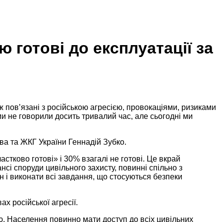
 готові до експлуатації за
ож пов’язані з російською агресією, провокаціями, ризиками
ми не говорили досить тривалий час, але сьогодні ми
ва та ЖКГ України Геннадій Зубко.
стково готові» і 30% взагалі не готові. Це вкрай
сі споруди цивільного захисту, повинні спільно з
і виконати всі завдання, що стосуються безпеки
х російської агресії.
цію. Населення повинно мати доступ до всіх цивільних