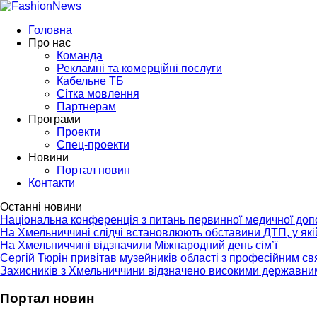
Головна
Про нас
Команда
Рекламні та комерційні послуги
Кабельне ТБ
Сітка мовлення
Партнерам
Програми
Проекти
Спец-проекти
Новини
Портал новин
Контакти
Останні новини
Національна конференція з питань первинної медичної до
На Хмельниччині слідчі встановлюють обставини ДТП, у як
На Хмельниччині відзначили Міжнародний день сім’ї
Сергій Тюрін привітав музейників області з професійним с
Захисників з Хмельниччини відзначено високими державни
Портал новин