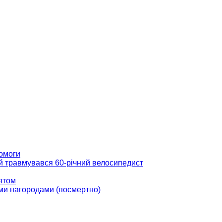
помоги
ій травмувався 60-річний велосипедист
вятом
ми нагородами (посмертно)