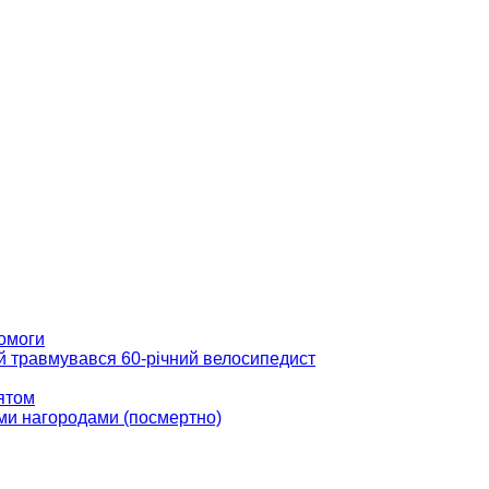
помоги
ій травмувався 60-річний велосипедист
вятом
ми нагородами (посмертно)