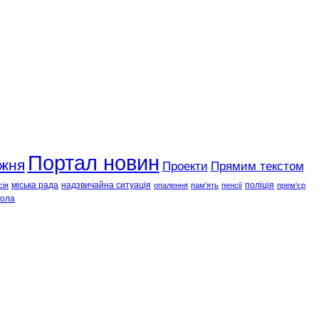
Портал новин
ижня
Проекти
Прямим текстом
міська рада
надзвичайна ситуація
поліція
сія
опалення
пам'ять
пенсії
прем'єр
ола