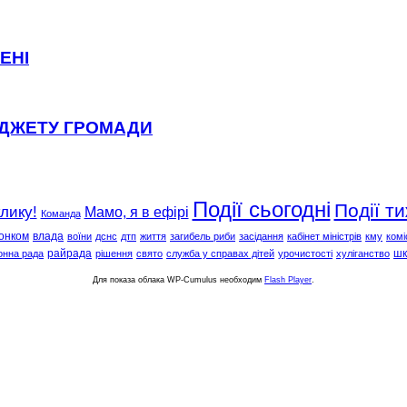
ЕНІ
ЮДЖЕТУ ГРОМАДИ
Події сьогодні
Події т
клику!
Мамо, я в ефірі
Команда
онком
влада
воїни
дснс
дтп
життя
загибель риби
засідання
кабінет міністрів
кму
комі
райрада
шк
онна рада
рішення
свято
служба у справах дітей
урочистості
хуліганство
Для показа облака WP-Cumulus необходим
Flash Player
.