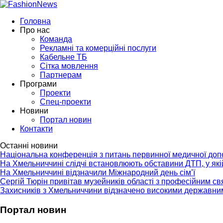
Головна
Про нас
Команда
Рекламні та комерційні послуги
Кабельне ТБ
Сітка мовлення
Партнерам
Програми
Проекти
Спец-проекти
Новини
Портал новин
Контакти
Останні новини
Національна конференція з питань первинної медичної до
На Хмельниччині слідчі встановлюють обставини ДТП, у як
На Хмельниччині відзначили Міжнародний день сім’ї
Сергій Тюрін привітав музейників області з професійним с
Захисників з Хмельниччини відзначено високими державни
Портал новин