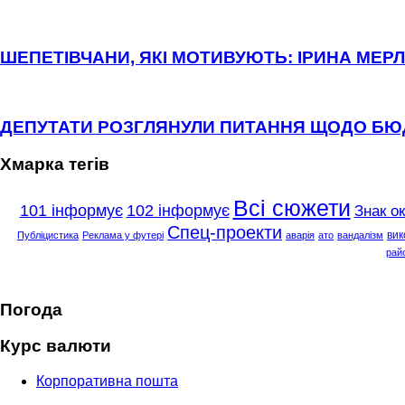
ШЕПЕТІВЧАНИ, ЯКІ МОТИВУЮТЬ: ІРИНА МЕРЛ
ДЕПУТАТИ РОЗГЛЯНУЛИ ПИТАННЯ ЩОДО Б
Хмарка тегів
Всі сюжети
101 інформує
102 інформує
Знак о
Спец-проекти
вик
Публіцистика
Реклама у футері
аварія
ато
вандалізм
рай
Погода
Курс валюти
Корпоративна пошта